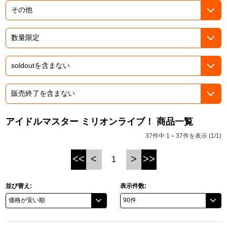
ドラゴンボール
ラブライブ！シリーズ
ラブライブ！
ラブライブ！サンシャイン‼
ラブライブ！虹ヶ咲学園スクールアイドル同好会
アイドルマスター ミリオンライブ！ 商品一覧
37件中 1～37件を表示 (1/1)
ラブライブ！スーパースター!!
<<
<
>
>>
1
アイドリッシュセブン
モフモフパレード
並び替え:
表示件数: