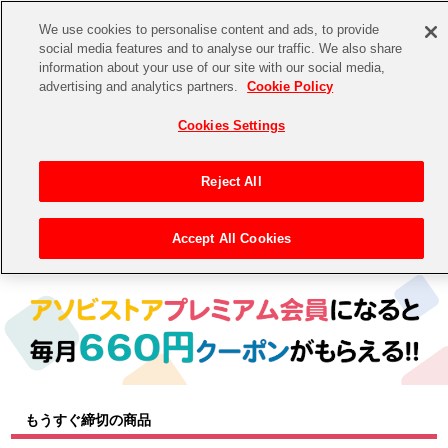
We use cookies to personalise content and ads, to provide
social media features and to analyse our traffic. We also share
information about your use of our site with our social media,
CHANNEL
STORE
EVENT
advertising and analytics partners.
Cookie Policy
グッズ
ゲーム
電子書籍
CD / Blu-ray
Cookies Settings
キャラクター
ジャンル
CHANNEL
アイドルマスターシリーズ
イベントグッズ
【重要】二段階認証設定およびID・パスワード管理のお願い
Reject All
ASOBI CHANNEL TOP
トイ・ホビー
アイドルマスター
【重要】「代金引換」決済および納品書同梱の終了のお知らせ
Accept All Cookies
トップ
生活雑貨
> キャラクター >
アイドルマスター シリーズ
> アイドルマスター ミリオンライブ！
STORE
アイドルマスター シンデレラガールズ
ASOBI STORE TOP
グッズ
アイドルマスター ミリオンライブ！
ゲーム
電子書籍
アイドルマスター SideM
CD / Blu-ray
アイドルマスター シャイニーカラーズ
もうすぐ締切の商品
EVENT
学園アイドルマスター