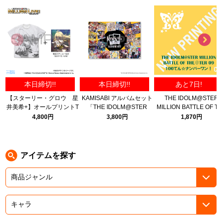
ASOBI TICKET
ASOBI STAGE
プロジェクトアイマス ヴイアライヴ
その他先行受付
テイルズ オブ シリーズ
電音部
プレミアム会員とは
本日締切!!
本日締切!!
あと7日!
鉄拳
【スターリー・グロウ 星
KAMISABI アルバムセット
THE IDOLM@STER
井美希+】オールプリントT
「THE IDOLM@STER
MILLION BATTLE OF T
太鼓の達人
シャツ 限定セット/WHITE-
MILLION LIVE!」
＠TER 09 100てん☆ナ
4,800円
3,800円
1,870円
M
ーワン！
ACE COMBAT
パックマン
アイテムを探す
ナムコクラシック
スサノオマジック
ガンダムシリーズ