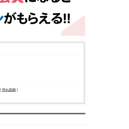
 [
売れ筋順
]