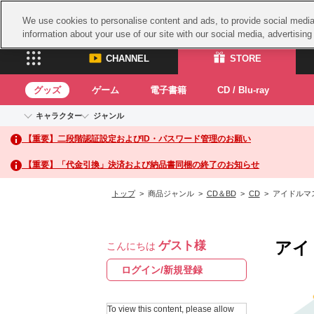
We use cookies to personalise content and ads, to provide social media 
information about your use of our site with our social media, advertisin
CHANNEL
STORE
グッズ
ゲーム
電子書籍
CD / Blu-ray
キャラクター
ジャンル
CHANNEL
STORE
【重要】二段階認証設定およびID・パスワード管理のお願い
アイドルマスターシリーズ
イベントグッズ
鉄拳
ASOBI CHANNEL TOP
ASOBI STORE 
トイ・ホビー
太鼓
アイドルマスター
【重要】「代金引換」決済および納品書同梱の終了のお知らせ
アイドルマスター シンデレラガールズ
グッズ
生活雑貨
ACE 
アイドルマスター ミリオンライブ！
トップ
> 商品ジャンル >
CD＆BD
>
CD
> アイドルマ
ゲーム
パッ
アイドルマスター SideM
アイドルマスター シャイニーカラーズ
ナム
電子書籍
学園アイドルマスター
アイ
ゲスト様
スサ
こんにちは
CD / Blu-ray
プロジェクトアイマス ヴイアライヴ
ガン
ログイン/新規登録
テイルズ オブ シリーズ
ドラ
電音部
To view this content, please allow