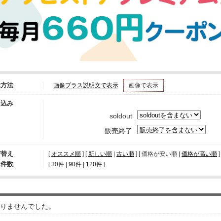
示方法
画像プラス説明文で表示
画像で表示
り込み
soldout
販売終了
び替え
[
オススメ順
] [
新しい順
|
古い順
] [ 価格が安い順 |
価格が高い順
]
示件数
[ 
30件
 | 
90件
 | 
120件
 ]
りませんでした。