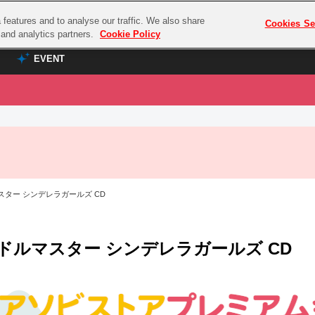
features and to analyse our traffic. We also share
プレミアム会員と
Cookies Se
g and analytics partners.
Cookie Policy
EVENT
EVENT
ラブライブ！シリーズ
プレミアム会員と
TOP
ASOBI TICKET
の達人
ラブライブ！
ラブライブ！サンシャイン‼
ASOBI STAGE
COMBAT
ラブライブ！虹ヶ咲学園スクールアイドル同好会
スター シンデレラガールズ CD
その他先行受付
クマン
ラブライブ！スーパースター!!
コクラシック
アイドリッシュセブン
ドルマスター シンデレラガールズ CD
ノオマジック
モフモフパレード
ダムシリーズ
ゴンボール