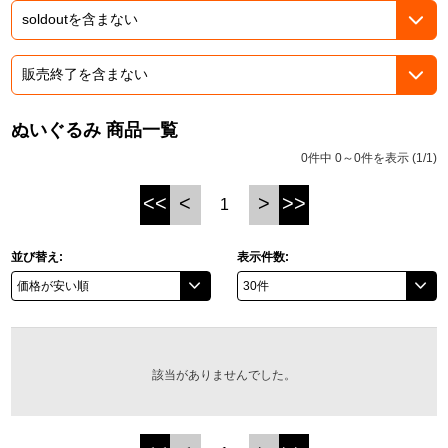
ASOBI TICKET
ASOBI STAGE
プロジェクトアイマス ヴイアライヴ
その他先行受付
テイルズ オブ シリーズ
ぬいぐるみ 商品一覧
電音部
プレミアム会員とは
0件中 0～0件を表示 (1/1)
鉄拳
<<
<
>
>>
1
太鼓の達人
並び替え:
表示件数:
ACE COMBAT
パックマン
ナムコクラシック
該当がありませんでした。
スサノオマジック
ガンダムシリーズ