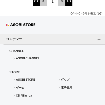
<<
<
>
>>
1
ドラゴンボール
0件中 0～0件を表示 (1/1)
ラブライブ！シリーズ
ラブライブ！
コンテンツ
ラブライブ！サンシャイン‼
CHANNEL
ラブライブ！虹ヶ咲学園スクールアイドル同好会
ASOBI CHANNEL
ラブライブ！スーパースター!!
STORE
アイドリッシュセブン
ASOBI STORE
グッズ
モフモフパレード
ゲーム
電子書籍
CD / Blu-ray