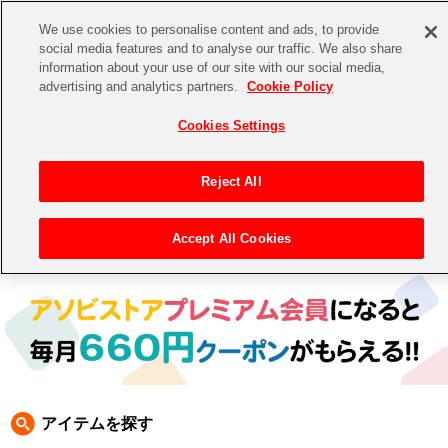
We use cookies to personalise content and ads, to provide
social media features and to analyse our traffic. We also share
information about your use of our site with our social media,
CHANNEL
STORE
EVENT
advertising and analytics partners.
Cookie Policy
グッズ
ゲーム
電子書籍
CD / Blu-ray
Cookies Settings
キャラクター
ジャンル
CHANNEL
アイドルマスターシリーズ
イベントグッズ
【重要】二段階認証設定およびID・パスワード管理のお願い
Reject All
ASOBI CHANNEL TOP
トイ・ホビー
アイドルマスター
【重要】「代金引換」決済および納品書同梱の終了のお知らせ
Accept All Cookies
トップ
生活雑貨
> 商品ジャンル >
トイ・ホビー(フィギュア＆ぬいぐるみ)
> ぬいぐるみ
STORE
アイドルマスター シンデレラガールズ
ASOBI STORE TOP
グッズ
アイドルマスター ミリオンライブ！
ゲーム
電子書籍
アイドルマスター SideM
CD / Blu-ray
アイドルマスター シャイニーカラーズ
アイテムを探す
EVENT
学園アイドルマスター