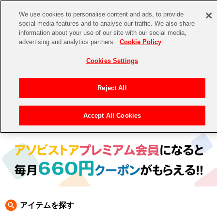
We use cookies to personalise content and ads, to provide
social media features and to analyse our traffic. We also share
information about your use of our site with our social media,
CHANNEL
STORE
EVENT
advertising and analytics partners.
Cookie Policy
グッズ
ゲーム
電子書籍
CD / Blu-ray
Cookies Settings
キャラクター
ジャンル
CHANNEL
アイドルマスターシリーズ
イベントグッズ
【重要】二段階認証設定およびID・パスワード管理のお願い
Reject All
ASOBI CHANNEL TOP
トイ・ホビー
アイドルマスター
【重要】「代金引換」決済および納品書同梱の終了のお知らせ
Accept All Cookies
トップ
生活雑貨
> 商品ジャンル >
書籍
> アイドルマスター ミリオンライブ 書籍
STORE
アイドルマスター シンデレラガールズ
ASOBI STORE TOP
グッズ
アイドルマスター ミリオンライブ！
ゲーム
電子書籍
アイドルマスター SideM
CD / Blu-ray
アイドルマスター シャイニーカラーズ
アイテムを探す
EVENT
学園アイドルマスター