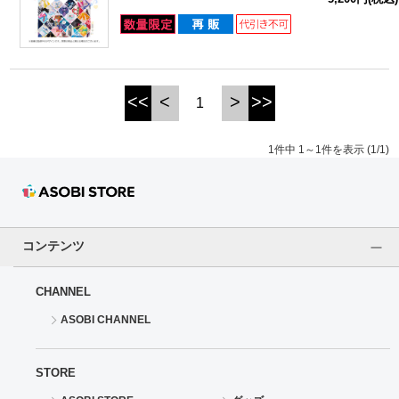
ドラゴンボール
ラブライブ！シリーズ
<<
<
>
>>
1
ラブライブ！
1件中 1～1件を表示 (1/1)
ラブライブ！サンシャイン‼
ラブライブ！虹ヶ咲学園スクールアイドル同好会
ラブライブ！スーパースター!!
コンテンツ
アイドリッシュセブン
CHANNEL
ASOBI CHANNEL
モフモフパレード
STORE