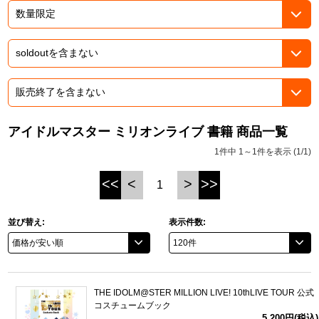
ASOBI TICKET
ASOBI STAGE
プロジェクトアイマス ヴイアライヴ
その他先行受付
テイルズ オブ シリーズ
電音部
プレミアム会員とは
鉄拳
アイドルマスター ミリオンライブ 書籍 商品一覧
1件中 1～1件を表示 (1/1)
太鼓の達人
<<
<
>
>>
1
ACE COMBAT
パックマン
並び替え:
表示件数:
ナムコクラシック
スサノオマジック
THE IDOLM@STER MILLION LIVE! 10thLIVE TOUR 公式
コスチュームブック
ガンダムシリーズ
5,200円(税込)