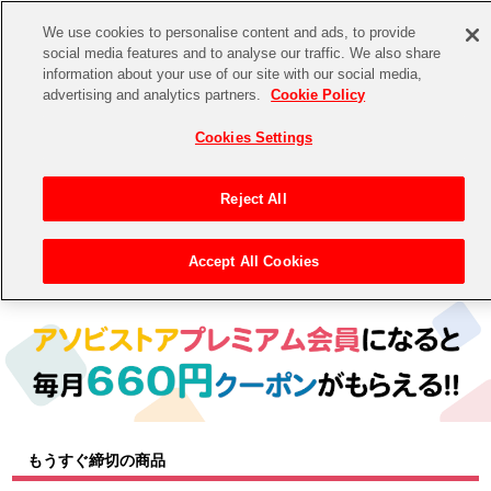
We use cookies to personalise content and ads, to provide
social media features and to analyse our traffic. We also share
information about your use of our site with our social media,
CHANNEL
STORE
EVENT
advertising and analytics partners.
Cookie Policy
グッズ
ゲーム
電子書籍
CD / Blu-ray
Cookies Settings
キャラクター
ジャンル
CHANNEL
アイドルマスターシリーズ
イベントグッズ
【重要】二段階認証設定およびID・パスワード管理のお願い
Reject All
ASOBI CHANNEL TOP
トイ・ホビー
アイドルマスター
【重要】「代金引換」決済および納品書同梱の終了のお知らせ
Accept All Cookies
トップ
生活雑貨
> キャラクター >
アイドルマスター シリーズ
> プロジェクトアイマス ヴイアライヴ
STORE
アイドルマスター シンデレラガールズ
ASOBI STORE TOP
グッズ
アイドルマスター ミリオンライブ！
ゲーム
電子書籍
アイドルマスター SideM
CD / Blu-ray
アイドルマスター シャイニーカラーズ
もうすぐ締切の商品
EVENT
学園アイドルマスター