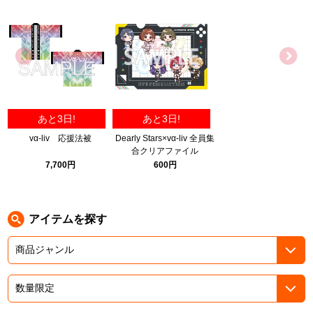
ASOBI TICKET
ASOBI STAGE
プロジェクトアイマス ヴイアライヴ
その他先行受付
テイルズ オブ シリーズ
電音部
プレミアム会員とは
あと3日!
あと3日!
鉄拳
vα-liv 応援法被
Dearly Stars×vα-liv 全員集
合クリアファイル
太鼓の達人
7,700円
600円
ACE COMBAT
パックマン
アイテムを探す
ナムコクラシック
スサノオマジック
ガンダムシリーズ