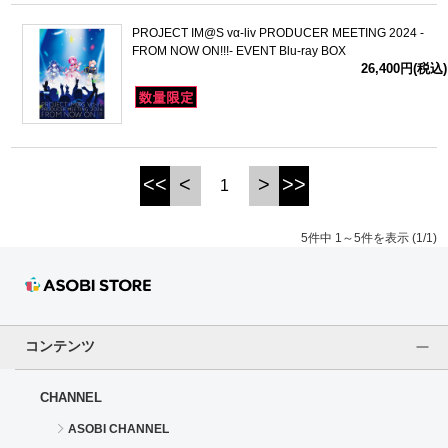
PROJECT IM@S vα-liv PRODUCER MEETING 2024 -
FROM NOW ON!!!- EVENT Blu-ray BOX
26,400円(税込)
<<
<
>
>>
1
5件中 1～5件を表示 (1/1)
コンテンツ
CHANNEL
ASOBI CHANNEL