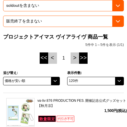
ドラゴンボール
ラブライブ！シリーズ
プロジェクトアイマス ヴイアライヴ 商品一覧
ラブライブ！
5件中 1～5件を表示 (1/1)
ラブライブ！サンシャイン‼
<<
<
>
>>
1
ラブライブ！虹ヶ咲学園スクールアイドル同好会
並び替え:
表示件数:
ラブライブ！スーパースター!!
アイドリッシュセブン
vα-liv 876 PRODUCTION FES. 開催記念公式グッズセット
モフモフパレード
【秋月涼】
1,500円(税込)