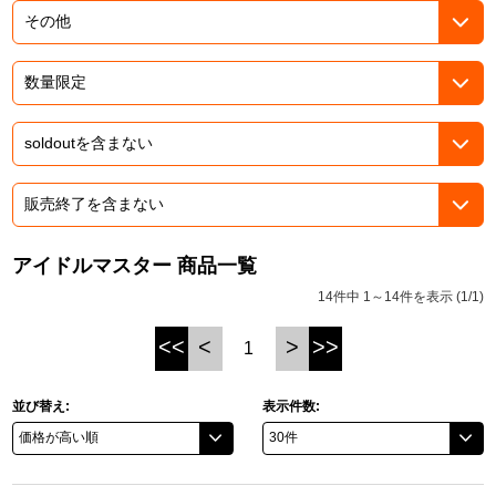
ドラゴンボール
ラブライブ！シリーズ
ラブライブ！
ラブライブ！サンシャイン‼
ラブライブ！虹ヶ咲学園スクールアイドル同好会
アイドルマスター 商品一覧
14件中 1～14件を表示 (1/1)
ラブライブ！スーパースター!!
<<
<
>
>>
1
アイドリッシュセブン
モフモフパレード
並び替え:
表示件数: