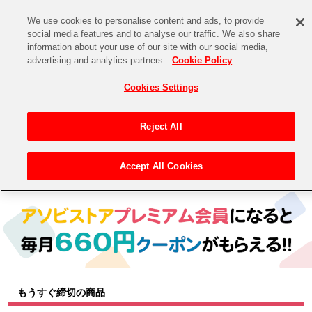
We use cookies to personalise content and ads, to provide
social media features and to analyse our traffic. We also share
information about your use of our site with our social media,
CHANNEL
STORE
EVENT
advertising and analytics partners.
Cookie Policy
グッズ
ゲーム
電子書籍
CD / Blu-ray
Cookies Settings
キャラクター
ジャンル
CHANNEL
アイドルマスターシリーズ
イベントグッズ
【重要】二段階認証設定およびID・パスワード管理のお願い
Reject All
ASOBI CHANNEL TOP
トイ・ホビー
アイドルマスター
【重要】「代金引換」決済および納品書同梱の終了のお知らせ
Accept All Cookies
トップ
生活雑貨
> キャラクター >
アイドルマスター シリーズ
> アイドルマスター
STORE
アイドルマスター シンデレラガールズ
ASOBI STORE TOP
グッズ
アイドルマスター ミリオンライブ！
ゲーム
電子書籍
アイドルマスター SideM
CD / Blu-ray
アイドルマスター シャイニーカラーズ
もうすぐ締切の商品
EVENT
学園アイドルマスター