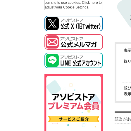
our site to use cookies.
Click here to
adjust your Cookie Settings.
表
絞
並
表
該当があ