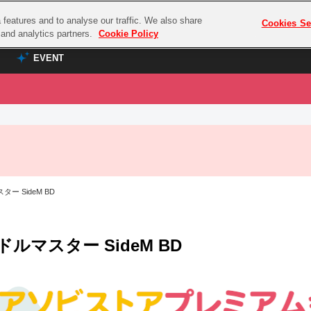
features and to analyse our traffic. We also share
プレミアム会員と
Cookies Se
g and analytics partners.
Cookie Policy
EVENT
EVENT
ラブライブ！シリーズ
プレミアム会員と
TOP
ASOBI TICKET
の達人
ラブライブ！
ラブライブ！サンシャイン‼
ASOBI STAGE
COMBAT
ラブライブ！虹ヶ咲学園スクールアイドル同好会
ー SideM BD
その他先行受付
クマン
ラブライブ！スーパースター!!
コクラシック
アイドリッシュセブン
ドルマスター SideM BD
ノオマジック
モフモフパレード
ダムシリーズ
ゴンボール