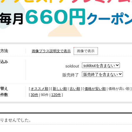
示方法
画像プラス説明文で表示
画像で表示
り込み
soldout
販売終了
び替え
[
オススメ順
] [
新しい順
|
古い順
] [
価格が安い順
| 価格が高い順 ] 
示件数
[ 
30件
 | 
90件
 | 
120件
 ]
りませんでした。