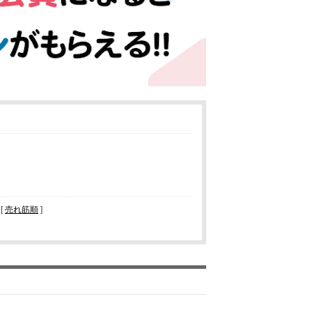
[
売れ筋順
]