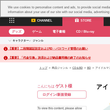
We use cookies to personalise content and ads, to provide social media 
information about your use of our site with our social media, advertisin
CHANNEL
STORE
グッズ
ゲーム
電子書籍
CD / Blu-ray
キャラクター
ジャンル
CHANNEL
STORE
【重要】二段階認証設定およびID・パスワード管理のお願い
アイドルマスターシリーズ
イベントグッズ
鉄拳
ASOBI CHANNEL TOP
ASOBI STORE 
トイ・ホビー
太鼓
アイドルマスター
【重要】「代金引換」決済および納品書同梱の終了のお知らせ
アイドルマスター シンデレラガールズ
グッズ
生活雑貨
ACE 
アイドルマスター ミリオンライブ！
トップ
> 商品ジャンル >
CD＆BD
>
BD
> アイドルマスタ
ゲーム
パッ
アイドルマスター SideM
アイドルマスター シャイニーカラーズ
ナム
電子書籍
学園アイドルマスター
アイ
ゲスト様
スサ
こんにちは
CD / Blu-ray
プロジェクトアイマス ヴイアライヴ
ガン
ログイン/新規登録
テイルズ オブ シリーズ
ドラ
電音部
To view this content, please allow