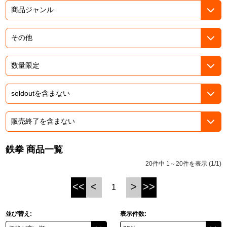
ASOBI TICKET
ASOBI STAGE
プロジェクトアイマス ヴイアライヴ
その他先行受付
テイルズ オブ シリーズ
電音部
プレミアム会員とは
鉄拳
太鼓の達人
ACE COMBAT
鉄拳 商品一覧
パックマン
20件中 1～20件を表示 (1/1)
ナムコクラシック
<<
<
>
>>
1
スサノオマジック
並び替え:
表示件数:
ガンダムシリーズ