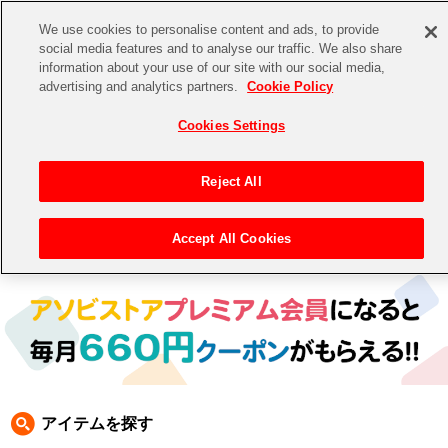
We use cookies to personalise content and ads, to provide
social media features and to analyse our traffic. We also share
information about your use of our site with our social media,
CHANNEL
STORE
EVENT
advertising and analytics partners.
Cookie Policy
グッズ
ゲーム
電子書籍
CD / Blu-ray
Cookies Settings
キャラクター
ジャンル
CHANNEL
アイドルマスターシリーズ
イベントグッズ
【重要】二段階認証設定およびID・パスワード管理のお願い
Reject All
ASOBI CHANNEL TOP
トイ・ホビー
アイドルマスター
【重要】「代金引換」決済および納品書同梱の終了のお知らせ
Accept All Cookies
トップ
生活雑貨
> キャラクター > 鉄拳
STORE
アイドルマスター シンデレラガールズ
ASOBI STORE TOP
グッズ
アイドルマスター ミリオンライブ！
ゲーム
電子書籍
アイドルマスター SideM
CD / Blu-ray
アイドルマスター シャイニーカラーズ
アイテムを探す
EVENT
学園アイドルマスター