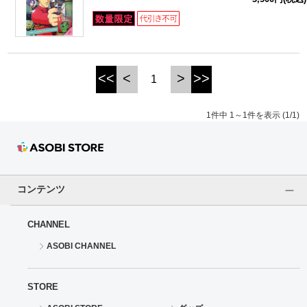
ドラゴンボール
ラブライブ！シリーズ
<<
<
>
>>
1
ラブライブ！
1件中 1～1件を表示 (1/1)
ラブライブ！サンシャイン‼
ラブライブ！虹ヶ咲学園スクールアイドル同好会
ラブライブ！スーパースター!!
コンテンツ
アイドリッシュセブン
CHANNEL
ASOBI CHANNEL
モフモフパレード
STORE