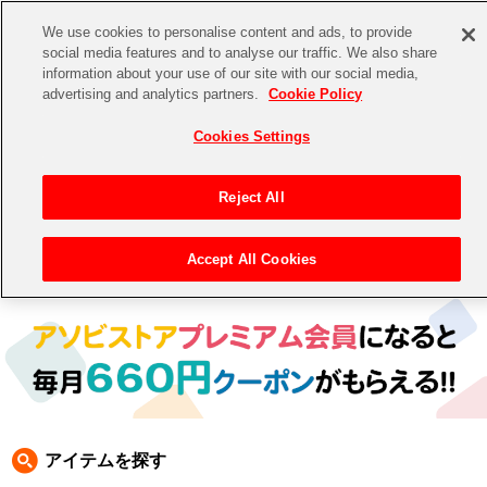
We use cookies to personalise content and ads, to provide
social media features and to analyse our traffic. We also share
information about your use of our site with our social media,
CHANNEL
STORE
EVENT
advertising and analytics partners.
Cookie Policy
グッズ
ゲーム
電子書籍
CD / Blu-ray
Cookies Settings
キャラクター
ジャンル
CHANNEL
アイドルマスターシリーズ
イベントグッズ
【重要】二段階認証設定およびID・パスワード管理のお願い
Reject All
ASOBI CHANNEL TOP
トイ・ホビー
アイドルマスター
【重要】「代金引換」決済および納品書同梱の終了のお知らせ
Accept All Cookies
トップ
生活雑貨
> キャラクター > ワンダーモモ
STORE
アイドルマスター シンデレラガールズ
ASOBI STORE TOP
グッズ
アイドルマスター ミリオンライブ！
ゲーム
電子書籍
アイドルマスター SideM
CD / Blu-ray
アイドルマスター シャイニーカラーズ
アイテムを探す
EVENT
学園アイドルマスター