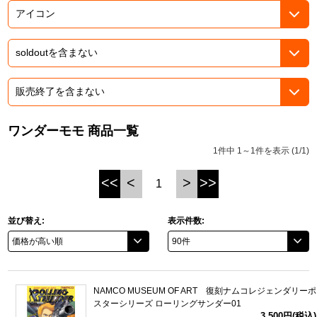
ASOBI TICKET
ASOBI STAGE
プロジェクトアイマス ヴイアライヴ
その他先行受付
テイルズ オブ シリーズ
電音部
プレミアム会員とは
鉄拳
ワンダーモモ 商品一覧
1件中 1～1件を表示 (1/1)
太鼓の達人
<<
<
>
>>
1
ACE COMBAT
パックマン
並び替え:
表示件数:
ナムコクラシック
スサノオマジック
NAMCO MUSEUM OF ART 復刻ナムコレジェンダリーポ
スターシリーズ ローリングサンダー01
ガンダムシリーズ
3,500円(税込)