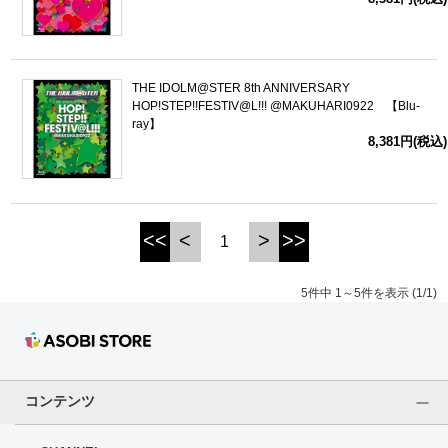
THE IDOLM@STER 8th ANNIVERSARY
HOP!STEP!!FESTIV@L!!! @MAKUHARI0922 【Blu-
ray】
8,381円(税込)
<<
<
>
>>
1
5件中 1～5件を表示 (1/1)
コンテンツ