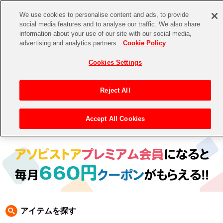
We use cookies to personalise content and ads, to provide
social media features and to analyse our traffic. We also share
information about your use of our site with our social media,
CHANNEL
STORE
EVENT
advertising and analytics partners.
Cookie Policy
グッズ
ゲーム
電子書籍
CD / Blu-ray
Cookies Settings
キャラクター
ジャンル
CHANNEL
アイドルマスターシリーズ
イベントグッズ
【重要】二段階認証設定およびID・パスワード管理のお願い
Reject All
ASOBI CHANNEL TOP
トイ・ホビー
アイドルマスター
【重要】「代金引換」決済および納品書同梱の終了のお知らせ
Accept All Cookies
トップ
生活雑貨
> 商品ジャンル >
CD＆BD
>
BD
> アイドルマスター BD
STORE
アイドルマスター シンデレラガールズ
ASOBI STORE TOP
グッズ
アイドルマスター ミリオンライブ！
ゲーム
電子書籍
アイドルマスター SideM
CD / Blu-ray
アイドルマスター シャイニーカラーズ
アイテムを探す
EVENT
学園アイドルマスター