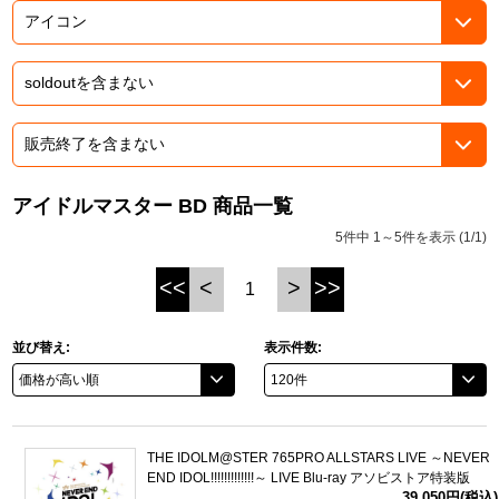
ASOBI TICKET
ASOBI STAGE
プロジェクトアイマス ヴイアライヴ
その他先行受付
テイルズ オブ シリーズ
電音部
プレミアム会員とは
鉄拳
アイドルマスター BD 商品一覧
5件中 1～5件を表示 (1/1)
太鼓の達人
<<
<
>
>>
1
ACE COMBAT
パックマン
並び替え:
表示件数:
ナムコクラシック
スサノオマジック
THE IDOLM@STER 765PRO ALLSTARS LIVE ～NEVER
END IDOL!!!!!!!!!!!!!～ LIVE Blu-ray アソビストア特装版
ガンダムシリーズ
39,050円(税込)