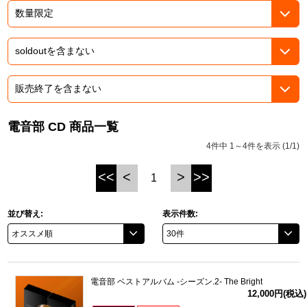
ASOBI TICKET
ASOBI STAGE
プロジェクトアイマス ヴイアライヴ
その他先行受付
テイルズ オブ シリーズ
電音部
プレミアム会員とは
鉄拳
電音部 CD 商品一覧
4件中 1～4件を表示 (1/1)
太鼓の達人
<<
<
>
>>
1
ACE COMBAT
パックマン
並び替え:
表示件数:
ナムコクラシック
スサノオマジック
電音部 ベストアルバム -シーズン.2- The Bright
12,000円(税込)
ガンダムシリーズ