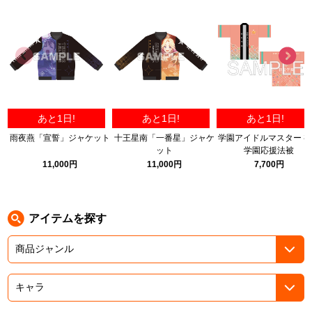
ASOBI TICKET
ASOBI STAGE
プロジェクトアイマス ヴイアライヴ
その他先行受付
テイルズ オブ シリーズ
電音部
プレミアム会員とは
あと1日!
あと1日!
あと1日!
鉄拳
雨夜燕「宣誓」ジャケット
十王星南「一番星」ジャケ
学園アイドルマスター 
ット
学園応援法被
太鼓の達人
11,000円
11,000円
7,700円
ACE COMBAT
パックマン
アイテムを探す
ナムコクラシック
スサノオマジック
ガンダムシリーズ