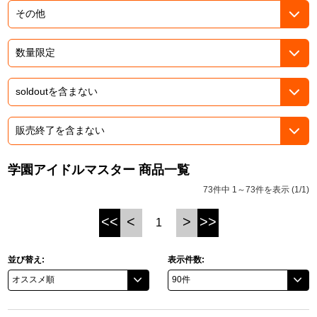
ドラゴンボール
ラブライブ！シリーズ
ラブライブ！
ラブライブ！サンシャイン‼
ラブライブ！虹ヶ咲学園スクールアイドル同好会
学園アイドルマスター 商品一覧
73件中 1～73件を表示 (1/1)
ラブライブ！スーパースター!!
<<
<
>
>>
1
アイドリッシュセブン
モフモフパレード
並び替え:
表示件数: