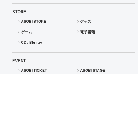
STORE
ASOBI STORE
グッズ
ゲーム
電子書籍
CD / Blu-ray
EVENT
ASOBI TICKET
ASOBI STAGE
その他先行受付
サポート
情報
よくあるご質問（FAQ）
ご利用案内
プライバシーオプション
ご利用規約
個人情報保護方針