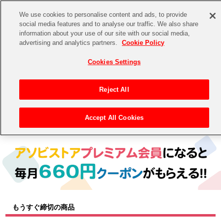
We use cookies to personalise content and ads, to provide
social media features and to analyse our traffic. We also share
information about your use of our site with our social media,
CHANNEL
STORE
EVENT
advertising and analytics partners.
Cookie Policy
グッズ
ゲーム
電子書籍
CD / Blu-ray
Cookies Settings
キャラクター
ジャンル
CHANNEL
アイドルマスターシリーズ
イベントグッズ
【重要】二段階認証設定およびID・パスワード管理のお願い
Reject All
ASOBI CHANNEL TOP
トイ・ホビー
アイドルマスター
【重要】「代金引換」決済および納品書同梱の終了のお知らせ
Accept All Cookies
トップ
生活雑貨
> キャラクター >
アイドルマスター シリーズ
> 学園アイドルマスター
STORE
アイドルマスター シンデレラガールズ
ASOBI STORE TOP
グッズ
アイドルマスター ミリオンライブ！
ゲーム
電子書籍
アイドルマスター SideM
CD / Blu-ray
アイドルマスター シャイニーカラーズ
もうすぐ締切の商品
EVENT
学園アイドルマスター