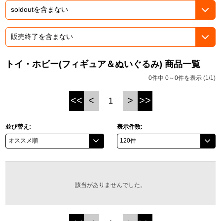
ドラゴンボール
ラブライブ！シリーズ
トイ・ホビー(フィギュア＆ぬいぐるみ) 商品一覧
ラブライブ！
0件中 0～0件を表示 (1/1)
ラブライブ！サンシャイン‼
<<
<
>
>>
1
ラブライブ！虹ヶ咲学園スクールアイドル同好会
並び替え:
表示件数:
ラブライブ！スーパースター!!
アイドリッシュセブン
モフモフパレード
該当がありませんでした。