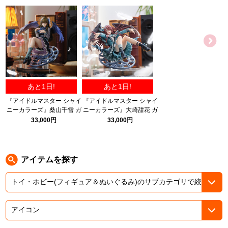
ASOBI TICKET
ASOBI STAGE
プロジェクトアイマス ヴイアライヴ
その他先行受付
テイルズ オブ シリーズ
電音部
プレミアム会員とは
あと1日!
あと1日!
鉄拳
『アイドルマスター シャイ
『アイドルマスター シャイ
ニーカラーズ』桑山千雪 ガ
ニーカラーズ』大崎甜花 ガ
太鼓の達人
ルディエーヌホワイトパー
ルディエーヌアメジスト
33,000円
33,000円
ルver. 1/6スケール完成品フ
ver. 1/6スケール完成品フィ
ACE COMBAT
ィギュア
ギュア
パックマン
アイテムを探す
ナムコクラシック
スサノオマジック
ガンダムシリーズ