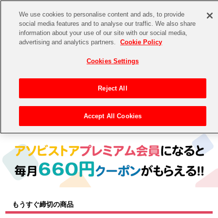
We use cookies to personalise content and ads, to provide
social media features and to analyse our traffic. We also share
information about your use of our site with our social media,
CHANNEL
STORE
EVENT
advertising and analytics partners.
Cookie Policy
グッズ
ゲーム
電子書籍
CD / Blu-ray
Cookies Settings
キャラクター
ジャンル
CHANNEL
アイドルマスターシリーズ
イベントグッズ
【重要】二段階認証設定およびID・パスワード管理のお願い
Reject All
ASOBI CHANNEL TOP
トイ・ホビー
アイドルマスター
【重要】「代金引換」決済および納品書同梱の終了のお知らせ
Accept All Cookies
トップ
生活雑貨
> 商品ジャンル > トイ・ホビー(フィギュア＆ぬいぐるみ)
STORE
アイドルマスター シンデレラガールズ
ASOBI STORE TOP
グッズ
アイドルマスター ミリオンライブ！
ゲーム
電子書籍
アイドルマスター SideM
CD / Blu-ray
アイドルマスター シャイニーカラーズ
もうすぐ締切の商品
EVENT
学園アイドルマスター