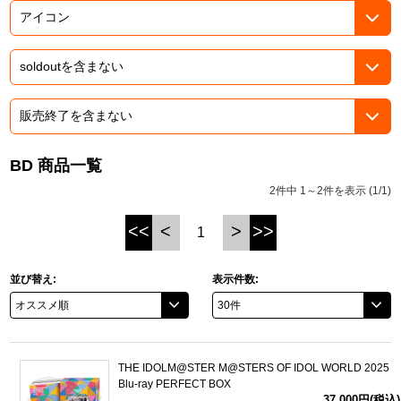
ASOBI TICKET
ASOBI STAGE
プロジェクトアイマス ヴイアライヴ
その他先行受付
テイルズ オブ シリーズ
電音部
プレミアム会員とは
鉄拳
BD 商品一覧
2件中 1～2件を表示 (1/1)
太鼓の達人
<<
<
>
>>
1
ACE COMBAT
パックマン
並び替え:
表示件数:
ナムコクラシック
スサノオマジック
THE IDOLM@STER M@STERS OF IDOL WORLD 2025
Blu-ray PERFECT BOX
ガンダムシリーズ
37,000円(税込)