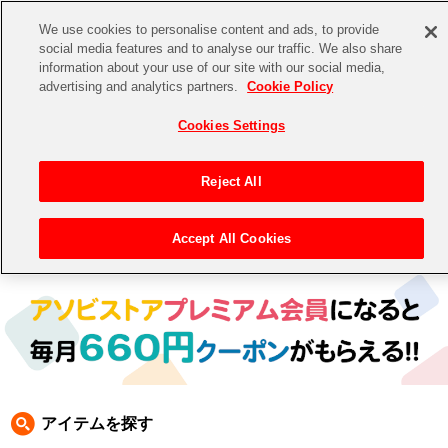
We use cookies to personalise content and ads, to provide
social media features and to analyse our traffic. We also share
information about your use of our site with our social media,
CHANNEL
STORE
EVENT
advertising and analytics partners.
Cookie Policy
グッズ
ゲーム
電子書籍
CD / Blu-ray
Cookies Settings
キャラクター
ジャンル
CHANNEL
アイドルマスターシリーズ
イベントグッズ
【重要】二段階認証設定およびID・パスワード管理のお願い
Reject All
ASOBI CHANNEL TOP
トイ・ホビー
アイドルマスター
【重要】「代金引換」決済および納品書同梱の終了のお知らせ
Accept All Cookies
トップ
生活雑貨
> 商品ジャンル >
CD＆BD
>
BD
> BD
STORE
アイドルマスター シンデレラガールズ
ASOBI STORE TOP
グッズ
アイドルマスター ミリオンライブ！
ゲーム
電子書籍
アイドルマスター SideM
CD / Blu-ray
アイドルマスター シャイニーカラーズ
アイテムを探す
EVENT
学園アイドルマスター