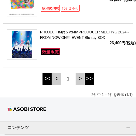
ドラゴンボール
ラブライブ！シリーズ
PROJECT IM@S vα-liv PRODUCER MEETING 2024 -
FROM NOW ON!!!- EVENT Blu-ray BOX
ラブライブ！
26,400円(税込)
ラブライブ！サンシャイン‼
ラブライブ！虹ヶ咲学園スクールアイドル同好会
<<
<
>
>>
1
ラブライブ！スーパースター!!
2件中 1～2件を表示 (1/1)
アイドリッシュセブン
モフモフパレード
コンテンツ