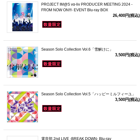
PROJECT IM@S vα-liv PRODUCER MEETING 2024 -
FROM NOW ON!!!- EVENT Blu-ray BOX
26,400円(税込)
Season Solo Collection Vol.6「雪解けに」
3,500円(税込)
Season Solo Collection Vol.5「ハッピーミルフィーユ」
3,500円(税込)
電音部 2nd LIVE -BREAK DOWN- Blu-ray