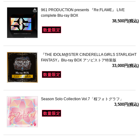
961 PRODUCTION presents 『Re:FLAME』 LIVE
complete Blu-ray BOX
38,500円(税込)
『THE IDOLM@STER CINDERELLA GIRLS STARLIGHT
FANTASY』Blu-ray BOX アソビストア特装版
33,000円(税込)
Season Solo Collection Vol.7「桜フォトグラフ」
3,500円(税込)