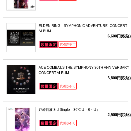
ELDEN RING SYMPHONIC ADVENTURE -CONCERT
ALBUM-
6,600円(税込)
ACE COMBAT/S THE SYMPHONY 30TH ANNIVERSARY
CONCERT ALBUM
3,800円(税込)
姫崎莉波 3rd Single「36℃ U・B・U」
2,500円(税込)