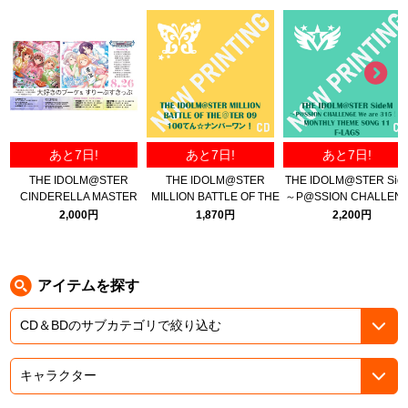
ASOBI TICKET
ASOBI STAGE
プロジェクトアイマス ヴイアライヴ
その他先行受付
テイルズ オブ シリーズ
電音部
プレミアム会員とは
あと7日!
あと7日!
あと7日!
鉄拳
THE IDOLM@STER
THE IDOLM@STER
THE IDOLM@STER Sid
CINDERELLA MASTER
MILLION BATTLE OF THE
～P@SSION CHALLEN
太鼓の達人
NUMBER ONE! 大好きのブ
＠TER 09 100てん☆ナンバ
We are 315！～ MONTH
2,000円
1,870円
2,200円
ーケ ＆ すりーぷすきっぷ
ーワン！
THEME SONG 11 F-LA
ACE COMBAT
パックマン
アイテムを探す
ナムコクラシック
スサノオマジック
ガンダムシリーズ