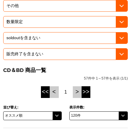
ドラゴンボール
ラブライブ！シリーズ
ラブライブ！
ラブライブ！サンシャイン‼
ラブライブ！虹ヶ咲学園スクールアイドル同好会
CD＆BD 商品一覧
57件中 1～57件を表示 (1/1)
ラブライブ！スーパースター!!
<<
<
>
>>
1
アイドリッシュセブン
モフモフパレード
並び替え:
表示件数: