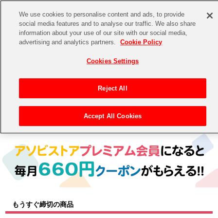
We use cookies to personalise content and ads, to provide
social media features and to analyse our traffic. We also share
information about your use of our site with our social media,
CHANNEL
STORE
EVENT
advertising and analytics partners.
Cookie Policy
グッズ
ゲーム
電子書籍
CD / Blu-ray
Cookies Settings
キャラクター
ジャンル
CHANNEL
アイドルマスターシリーズ
イベントグッズ
【重要】二段階認証設定およびID・パスワード管理のお願い
Reject All
ASOBI CHANNEL TOP
トイ・ホビー
アイドルマスター
【重要】「代金引換」決済および納品書同梱の終了のお知らせ
Accept All Cookies
トップ
生活雑貨
> 商品ジャンル > CD＆BD
STORE
アイドルマスター シンデレラガールズ
ASOBI STORE TOP
グッズ
アイドルマスター ミリオンライブ！
ゲーム
電子書籍
アイドルマスター SideM
CD / Blu-ray
アイドルマスター シャイニーカラーズ
もうすぐ締切の商品
EVENT
学園アイドルマスター