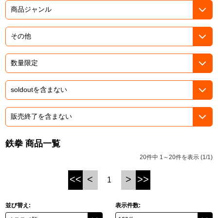
ASOBI TICKET
ASOBI STAGE
プロジェクトアイマス ヴイアライヴ
その他先行受付
テイルズ オブ シリーズ
電音部
プレミアム会員とは
鉄拳
太鼓の達人
ACE COMBAT
鉄拳 商品一覧
パックマン
20件中 1～20件を表示 (1/1)
ナムコクラシック
<<
<
>
>>
1
スサノオマジック
並び替え:
表示件数:
ガンダムシリーズ