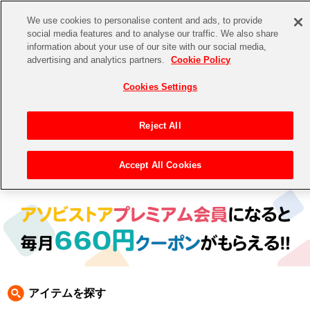
We use cookies to personalise content and ads, to provide
social media features and to analyse our traffic. We also share
information about your use of our site with our social media,
CHANNEL
STORE
EVENT
advertising and analytics partners.
Cookie Policy
グッズ
ゲーム
電子書籍
CD / Blu-ray
Cookies Settings
キャラクター
ジャンル
CHANNEL
アイドルマスターシリーズ
イベントグッズ
【重要】二段階認証設定およびID・パスワード管理のお願い
Reject All
ASOBI CHANNEL TOP
トイ・ホビー
アイドルマスター
【重要】「代金引換」決済および納品書同梱の終了のお知らせ
Accept All Cookies
トップ
生活雑貨
> キャラクター > 鉄拳
STORE
アイドルマスター シンデレラガールズ
ASOBI STORE TOP
グッズ
アイドルマスター ミリオンライブ！
ゲーム
電子書籍
アイドルマスター SideM
CD / Blu-ray
アイドルマスター シャイニーカラーズ
アイテムを探す
EVENT
学園アイドルマスター