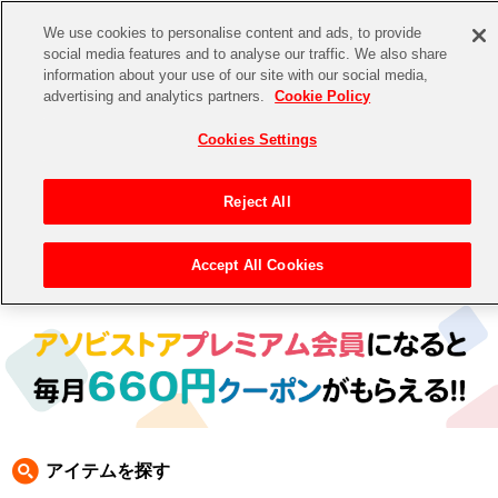
We use cookies to personalise content and ads, to provide
social media features and to analyse our traffic. We also share
information about your use of our site with our social media,
CHANNEL
STORE
EVENT
advertising and analytics partners.
Cookie Policy
グッズ
ゲーム
電子書籍
CD / Blu-ray
Cookies Settings
キャラクター
ジャンル
CHANNEL
アイドルマスターシリーズ
イベントグッズ
【重要】二段階認証設定およびID・パスワード管理のお願い
Reject All
ASOBI CHANNEL TOP
トイ・ホビー
アイドルマスター
【重要】「代金引換」決済および納品書同梱の終了のお知らせ
Accept All Cookies
トップ
生活雑貨
> 商品ジャンル >
CD＆BD
>
BD
> アイドルマスター ミリオンライブ BD
STORE
アイドルマスター シンデレラガールズ
ASOBI STORE TOP
グッズ
アイドルマスター ミリオンライブ！
ゲーム
電子書籍
アイドルマスター SideM
CD / Blu-ray
アイドルマスター シャイニーカラーズ
アイテムを探す
EVENT
学園アイドルマスター