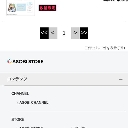
ドラゴンボール
ラブライブ！シリーズ
<<
<
>
>>
1
ラブライブ！
1件中 1～1件を表示 (1/1)
ラブライブ！サンシャイン‼
ラブライブ！虹ヶ咲学園スクールアイドル同好会
ラブライブ！スーパースター!!
コンテンツ
アイドリッシュセブン
CHANNEL
ASOBI CHANNEL
モフモフパレード
STORE