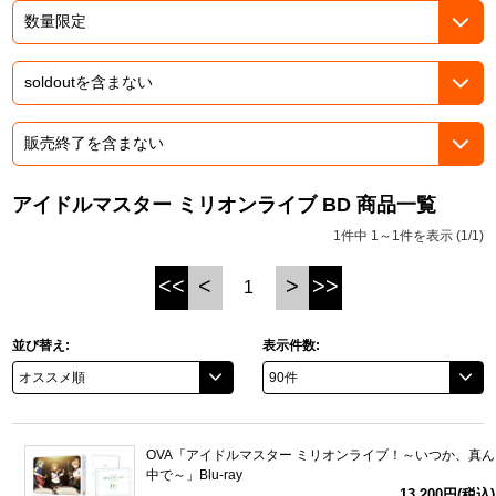
ASOBI TICKET
ASOBI STAGE
プロジェクトアイマス ヴイアライヴ
その他先行受付
テイルズ オブ シリーズ
電音部
プレミアム会員とは
鉄拳
アイドルマスター ミリオンライブ BD 商品一覧
1件中 1～1件を表示 (1/1)
太鼓の達人
<<
<
>
>>
1
ACE COMBAT
パックマン
並び替え:
表示件数:
ナムコクラシック
スサノオマジック
OVA「アイドルマスター ミリオンライブ！～いつか、真ん
中で～」Blu-ray
ガンダムシリーズ
13,200円(税込)