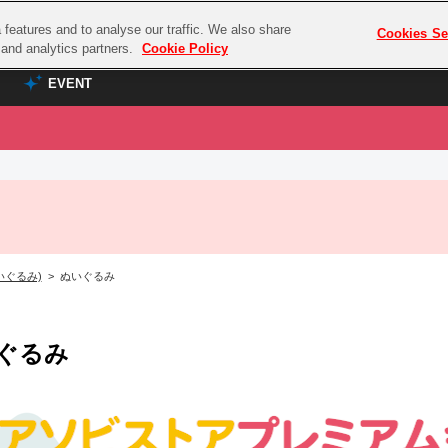
features and to analyse our traffic. We also share
プレミアム会員と
Cookies Se
g and analytics partners.
Cookie Policy
EVENT
EVENT
ラブライブ！シリーズ
プレミアム会員と
TOP
ASOBI TICKET
の達人
ラブライブ！
ラブライブ！サンシャイン‼
ASOBI STAGE
COMBAT
ラブライブ！虹ヶ咲学園スクールアイドル同好会
いぐるみ)
> ぬいぐるみ
その他先行受付
クマン
ラブライブ！スーパースター!!
コクラシック
アイドリッシュセブン
ぐるみ
ノオマジック
モフモフパレード
ダムシリーズ
ゴンボール