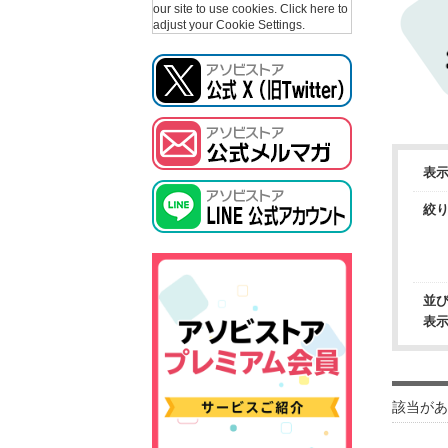
our site to use cookies.
Click here to
adjust your Cookie Settings.
表
絞
並
表
該当があ