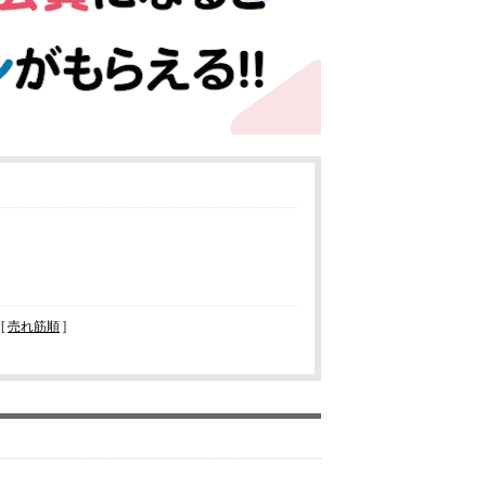
 [
売れ筋順
]