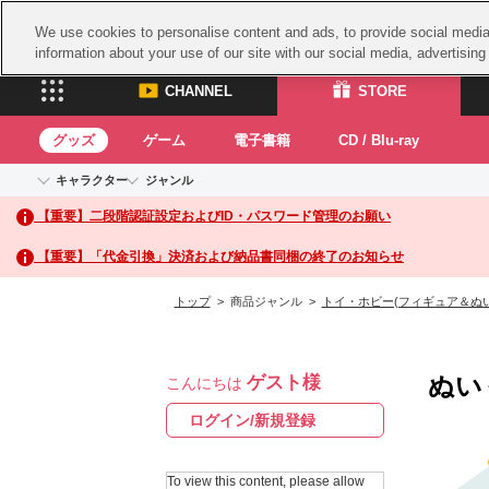
We use cookies to personalise content and ads, to provide social media 
information about your use of our site with our social media, advertisin
CHANNEL
STORE
グッズ
ゲーム
電子書籍
CD / Blu-ray
キャラクター
ジャンル
CHANNEL
STORE
【重要】二段階認証設定およびID・パスワード管理のお願い
アイドルマスターシリーズ
イベントグッズ
鉄拳
ASOBI CHANNEL TOP
ASOBI STORE 
トイ・ホビー
太鼓
アイドルマスター
【重要】「代金引換」決済および納品書同梱の終了のお知らせ
アイドルマスター シンデレラガールズ
グッズ
生活雑貨
ACE 
アイドルマスター ミリオンライブ！
トップ
> 商品ジャンル >
トイ・ホビー(フィギュア＆ぬ
ゲーム
パッ
アイドルマスター SideM
アイドルマスター シャイニーカラーズ
ナム
電子書籍
学園アイドルマスター
ぬい
ゲスト様
スサ
こんにちは
CD / Blu-ray
プロジェクトアイマス ヴイアライヴ
ガン
ログイン/新規登録
テイルズ オブ シリーズ
ドラ
電音部
To view this content, please allow