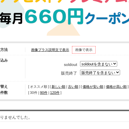
示方法
画像プラス説明文で表示
画像で表示
り込み
soldout
販売終了
び替え
[ オススメ順 ] [
新しい順
|
古い順
] [
価格が安い順
|
価格が高い順
]
示件数
[ 
30件
 | 
90件
 | 
120件
 ]
りませんでした。