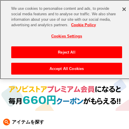
We use cookies to personalise content and ads, to provide
social media features and to analyse our traffic. We also share
information about your use of our site with our social media,
CHANNEL
STORE
EVENT
advertising and analytics partners.
Cookie Policy
グッズ
ゲーム
電子書籍
CD / Blu-ray
Cookies Settings
キャラクター
ジャンル
CHANNEL
アイドルマスターシリーズ
イベントグッズ
【重要】二段階認証設定およびID・パスワード管理のお願い
Reject All
ASOBI CHANNEL TOP
トイ・ホビー
アイドルマスター
【重要】「代金引換」決済および納品書同梱の終了のお知らせ
Accept All Cookies
トップ
生活雑貨
> 商品ジャンル >
CD＆BD
>
BD
> アイドルマスター シンデレラガールズ BD
STORE
アイドルマスター シンデレラガールズ
ASOBI STORE TOP
グッズ
アイドルマスター ミリオンライブ！
ゲーム
電子書籍
アイドルマスター SideM
CD / Blu-ray
アイドルマスター シャイニーカラーズ
アイテムを探す
EVENT
学園アイドルマスター