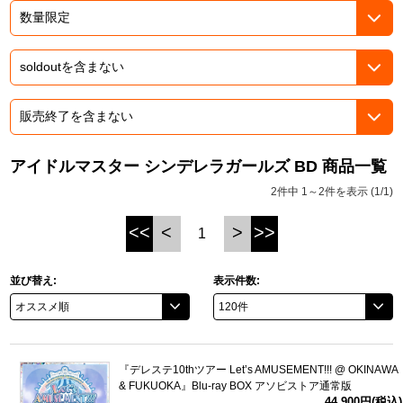
ASOBI TICKET
ASOBI STAGE
プロジェクトアイマス ヴイアライヴ
その他先行受付
テイルズ オブ シリーズ
電音部
プレミアム会員とは
鉄拳
アイドルマスター シンデレラガールズ BD 商品一覧
2件中 1～2件を表示 (1/1)
太鼓の達人
<<
<
>
>>
1
ACE COMBAT
パックマン
並び替え:
表示件数:
ナムコクラシック
スサノオマジック
『デレステ10thツアー Let’s AMUSEMENT!!! @ OKINAWA
& FUKUOKA』Blu-ray BOX アソビストア通常版
ガンダムシリーズ
44,900円(税込)