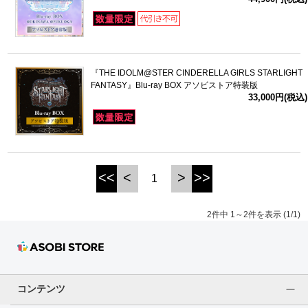
ドラゴンボール
ラブライブ！シリーズ
『THE IDOLM@STER CINDERELLA GIRLS STARLIGHT
FANTASY』Blu-ray BOX アソビストア特装版
ラブライブ！
33,000円(税込)
ラブライブ！サンシャイン‼
ラブライブ！虹ヶ咲学園スクールアイドル同好会
<<
<
>
>>
1
ラブライブ！スーパースター!!
2件中 1～2件を表示 (1/1)
アイドリッシュセブン
モフモフパレード
コンテンツ