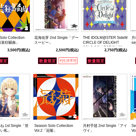
olo Collection
花海佑芽 2nd Single「グー
THE IDOLM@STER SideM
月村
「仮装狂騒曲」
スーピー」
CIRCLE OF DELIGHT
sa
SOLO COLLECTION 03
3,500円
(税込)
2,500円
(税込)
2,750円
(税込)
1st Single「世
Season Solo Collection
月村手毬 2nd Single「アイ
Se
愛い私」
Vol.2「冠菊」
ヴイ」
V