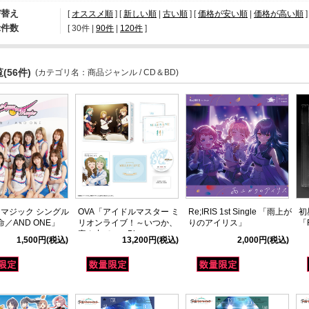
び替え
[
オススメ順
] [
新しい順
|
古い順
] [
価格が安い順
|
価格が高い順
]
示件数
[ 
30件
 | 
90件
 | 
120件
 ]
(56件)
(カテゴリ名：商品ジャンル / CD＆BD)
マジック シングル
OVA「アイドルマスター ミ
Re;IRIS 1st Single 「雨上が
初
命／AND ONE」
リオンライブ！～いつか、
りのアイリス」
「R
真ん中で～」Blu-ray
1,500円
(税込)
13,200円
(税込)
2,000円
(税込)