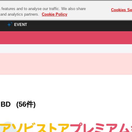
features and to analyse our traffic. We also share
プレミアム会員と
Cookies Se
g and analytics partners.
Cookie Policy
EVENT
EVENT
ラブライブ！シリーズ
プレミアム会員と
TOP
ASOBI TICKET
の達人
ラブライブ！
ラブライブ！サンシャイン‼
ASOBI STAGE
COMBAT
ラブライブ！虹ヶ咲学園スクールアイドル同好会
その他先行受付
クマン
ラブライブ！スーパースター!!
コクラシック
アイドリッシュセブン
BD
(56件)
ノオマジック
モフモフパレード
ダムシリーズ
ゴンボール