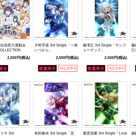
対抗初星大運動会
月村手毬 3rd Single「一体
篠澤広 3rd Single「サンフ
藤
OLLECTION
いつから」
ェーデッド」
己
ゅ
2,500円
(税込)
2,500円
(税込)
2,500円
(税込)
ヤ 3rd
有村麻央 3rd Single「見
紫雲清夏 3rd Single「Love
姫