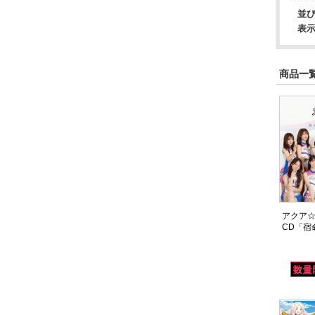
並
表
商品一覧
アクア☆
CD「宿