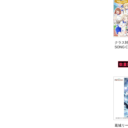
クラス
SONG C
葛城リーリ