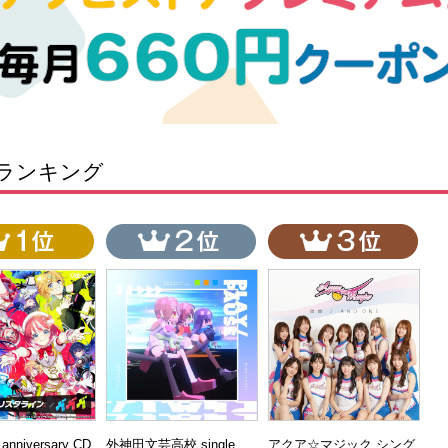
ランキング
t anniversary CD
外神田文芸高校 single
アクア☆マジック シング