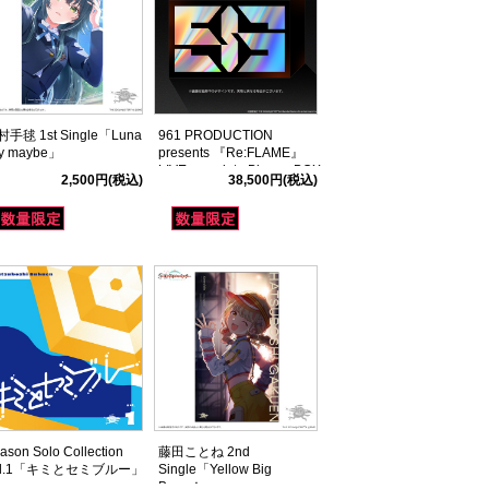
手毬 1st Single「Luna
961 PRODUCTION
y maybe」
presents 『Re:FLAME』
LIVE complete Blu-ray BOX
2,500円
(税込)
38,500円
(税込)
ason Solo Collection
藤田ことね 2nd
ol.1「キミとセミブルー」
Single「Yellow Big
Bang！」