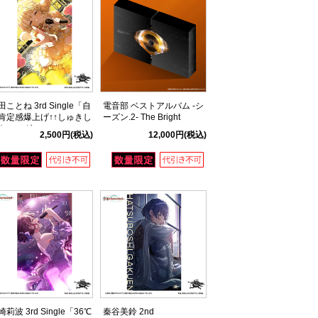
田ことね 3rd Single「自
電音部 ベストアルバム -シ
肯定感爆上げ↑↑しゅきし
ーズン.2- The Bright
きソング」
2,500円
(税込)
12,000円
(税込)
崎莉波 3rd Single「36℃
秦谷美鈴 2nd