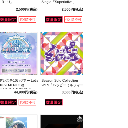
・B・U」
Single「Superlative」
2,500円
(税込)
2,500円
(税込)
デレステ10thツアー Let’s
Season Solo Collection
USEMENT!!! @
Vol.5「ハッピーミルフィー
KINAWA & FUKUOKA』
ユ」
44,900円
(税込)
3,500円
(税込)
lu-ray BOX アソビストア
常版