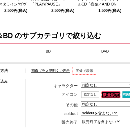
タライン/ヴヴ
「PLAY/PAUSE」
ルCD「宿命／AND ON
E」 通常版
2,500円
(税込)
2,500円
(税込)
1,500円
(税込)
＆BD のサブカテゴリで絞り込む
BD
DVD
示方法
画像プラス説明文で表示
画像で表示
り込み
キャラクター
アイコン
その他
soldout
販売終了