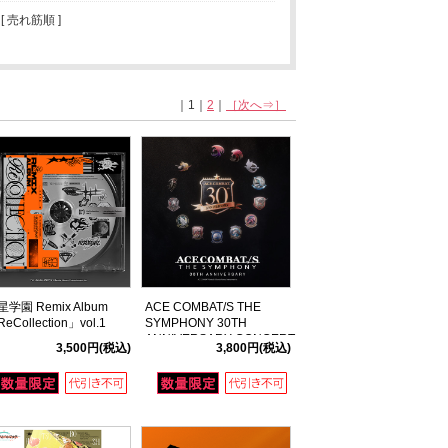
 [ 売れ筋順 ]
｜1｜
2
｜
［次へ⇒］
星学園 Remix Album
ACE COMBAT/S THE
eCollection」vol.1
SYMPHONY 30TH
ANNIVERSARY CONCERT
3,500円
(税込)
3,800円
(税込)
ALBUM