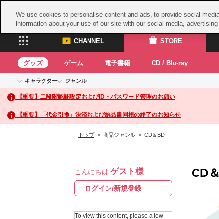
We use cookies to personalise content and ads, to provide social media 
information about your use of our site with our social media, advertisin
CHANNEL
STORE
グッズ
ゲーム
電子書籍
CD / Blu-ray
キャラクター
ジャンル
CHANNEL
STORE
【重要】二段階認証設定およびID・パスワード管理のお願い
アイドルマスターシリーズ
イベントグッズ
鉄拳
ASOBI CHANNEL TOP
ASOBI STORE 
トイ・ホビー
太鼓
アイドルマスター
【重要】「代金引換」決済および納品書同梱の終了のお知らせ
アイドルマスター シンデレラガールズ
グッズ
生活雑貨
ACE 
アイドルマスター ミリオンライブ！
トップ
> 商品ジャンル > CD＆BD
ゲーム
パッ
アイドルマスター SideM
アイドルマスター シャイニーカラーズ
ナム
電子書籍
学園アイドルマスター
CD＆
ゲスト様
スサ
こんにちは
CD / Blu-ray
プロジェクトアイマス ヴイアライヴ
ガン
ログイン/新規登録
テイルズ オブ シリーズ
ドラ
電音部
To view this content, please allow