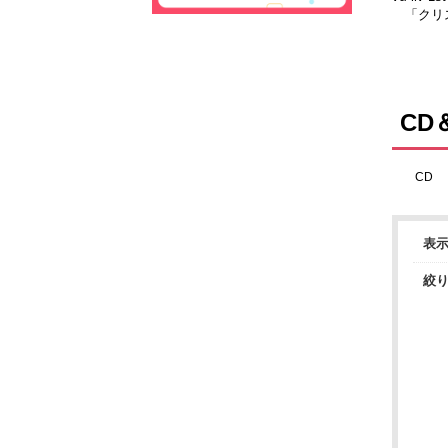
「クリス
ヴ」
CD
CD
表
絞