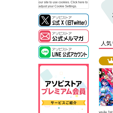
our site to use cookies.
Click here to
adjust your Cookie Settings.
人気
vα-liv 1s