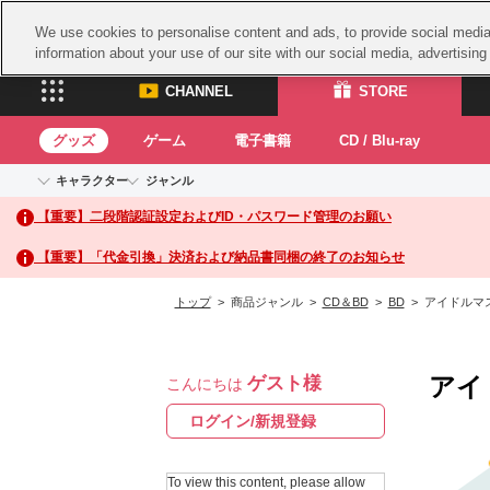
We use cookies to personalise content and ads, to provide social media 
information about your use of our site with our social media, advertisin
CHANNEL
STORE
グッズ
ゲーム
電子書籍
CD / Blu-ray
キャラクター
ジャンル
CHANNEL
STORE
【重要】二段階認証設定およびID・パスワード管理のお願い
アイドルマスターシリーズ
イベントグッズ
鉄拳
ASOBI CHANNEL TOP
ASOBI STORE 
トイ・ホビー
太鼓
アイドルマスター
【重要】「代金引換」決済および納品書同梱の終了のお知らせ
アイドルマスター シンデレラガールズ
グッズ
生活雑貨
ACE 
アイドルマスター ミリオンライブ！
トップ
> 商品ジャンル >
CD＆BD
>
BD
> アイドルマス
ゲーム
パッ
アイドルマスター SideM
アイドルマスター シャイニーカラーズ
ナム
電子書籍
学園アイドルマスター
アイ
ゲスト様
スサ
こんにちは
CD / Blu-ray
プロジェクトアイマス ヴイアライヴ
ガン
ログイン/新規登録
テイルズ オブ シリーズ
ドラ
電音部
To view this content, please allow