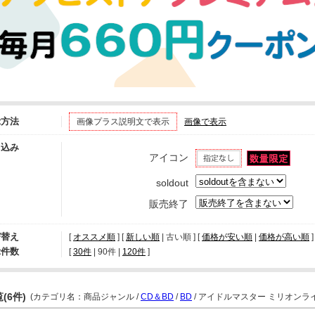
示方法
画像プラス説明文で表示
画像で表示
り込み
アイコン
soldout
販売終了
び替え
[
オススメ順
] [
新しい順
| 古い順 ] [
価格が安い順
|
価格が高い順
]
示件数
[ 
30件
 | 
90件
 | 
120件
 ]
(6件)
(カテゴリ名：商品ジャンル /
CD＆BD
/
BD
/ アイドルマスター ミリオンライ