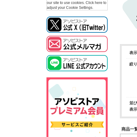
our site to use cookies.
Click here to
adjust your Cookie Settings.
表
絞
並
表
商品一覧