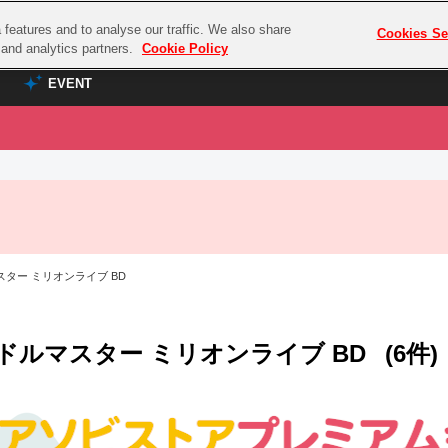
features and to analyse our traffic. We also share
プレミアム会員と
Cookies Se
g and analytics partners.
Cookie Policy
EVENT
EVENT
ラブライブ！シリーズ
プレミアム会員と
TOP
ASOBI TICKET
の達人
ラブライブ！
ラブライブ！サンシャイン‼
ASOBI STAGE
COMBAT
ラブライブ！虹ヶ咲学園スクールアイドル同好会
ター ミリオンライブ BD
その他先行受付
クマン
ラブライブ！スーパースター!!
コクラシック
アイドリッシュセブン
ドルマスター ミリオンライブ BD
(6件)
ノオマジック
モフモフパレード
ダムシリーズ
ゴンボール