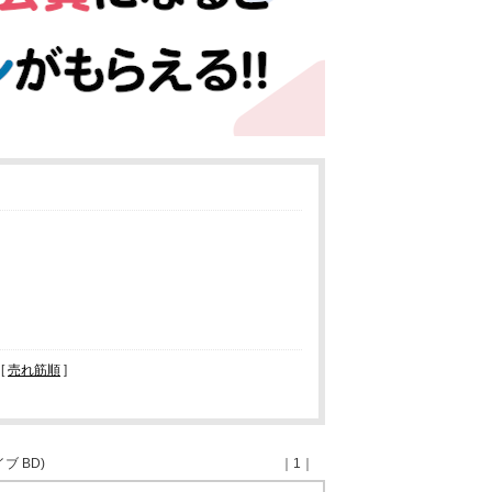
 [
売れ筋順
]
ブ BD)
｜1｜