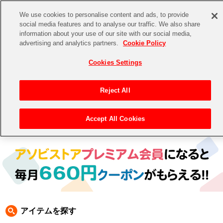
We use cookies to personalise content and ads, to provide
social media features and to analyse our traffic. We also share
information about your use of our site with our social media,
CHANNEL
STORE
EVENT
advertising and analytics partners.
Cookie Policy
グッズ
ゲーム
電子書籍
CD / Blu-ray
Cookies Settings
キャラクター
ジャンル
CHANNEL
アイドルマスターシリーズ
イベントグッズ
【重要】二段階認証設定およびID・パスワード管理のお願い
Reject All
ASOBI CHANNEL TOP
トイ・ホビー
アイドルマスター
【重要】「代金引換」決済および納品書同梱の終了のお知らせ
Accept All Cookies
トップ
生活雑貨
> キャラクター > ナムコクラシック
STORE
アイドルマスター シンデレラガールズ
ASOBI STORE TOP
グッズ
アイドルマスター ミリオンライブ！
ゲーム
電子書籍
アイドルマスター SideM
CD / Blu-ray
アイドルマスター シャイニーカラーズ
アイテムを探す
EVENT
学園アイドルマスター