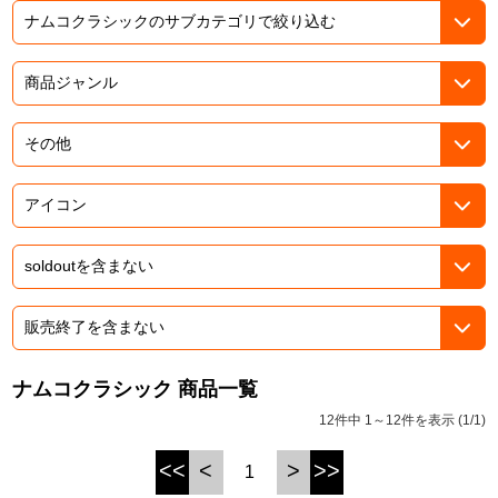
ASOBI TICKET
ASOBI STAGE
プロジェクトアイマス ヴイアライヴ
その他先行受付
テイルズ オブ シリーズ
電音部
プレミアム会員とは
鉄拳
太鼓の達人
ACE COMBAT
パックマン
ナムコクラシック 商品一覧
ナムコクラシック
12件中 1～12件を表示 (1/1)
スサノオマジック
<<
<
>
>>
1
ガンダムシリーズ