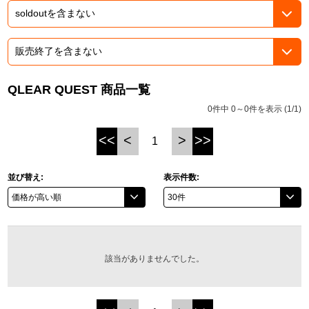
ASOBI TICKET
ASOBI STAGE
プロジェクトアイマス ヴイアライヴ
その他先行受付
テイルズ オブ シリーズ
QLEAR QUEST 商品一覧
電音部
プレミアム会員とは
0件中 0～0件を表示 (1/1)
鉄拳
<<
<
>
>>
1
太鼓の達人
並び替え:
表示件数:
ACE COMBAT
パックマン
ナムコクラシック
該当がありませんでした。
スサノオマジック
ガンダムシリーズ