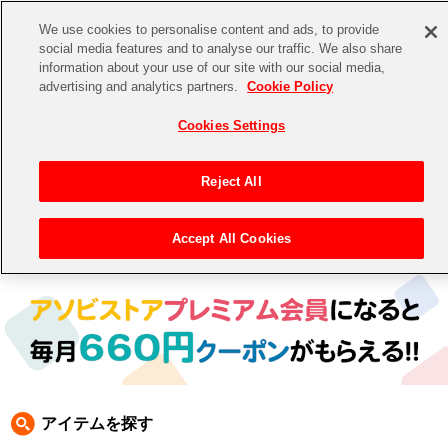
We use cookies to personalise content and ads, to provide
social media features and to analyse our traffic. We also share
information about your use of our site with our social media,
CHANNEL
STORE
EVENT
advertising and analytics partners.
Cookie Policy
グッズ
ゲーム
電子書籍
CD / Blu-ray
Cookies Settings
キャラクター
ジャンル
CHANNEL
アイドルマスターシリーズ
イベントグッズ
【重要】二段階認証設定およびID・パスワード管理のお願い
Reject All
ASOBI CHANNEL TOP
トイ・ホビー
アイドルマスター
【重要】「代金引換」決済および納品書同梱の終了のお知らせ
Accept All Cookies
トップ
生活雑貨
>
>
テイルズ オブ フェスティバル 2020 (2021年３月開催ver.)
> QLEAR QUEST
STORE
アイドルマスター シンデレラガールズ
ASOBI STORE TOP
グッズ
アイドルマスター ミリオンライブ！
ゲーム
電子書籍
アイドルマスター SideM
CD / Blu-ray
アイドルマスター シャイニーカラーズ
アイテムを探す
EVENT
学園アイドルマスター