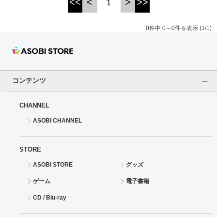
<<
<
>
>>
1
ドラゴンボール
0件中 0～0件を表示 (1/1)
ラブライブ！シリーズ
ラブライブ！
コンテンツ
ラブライブ！サンシャイン‼
CHANNEL
ラブライブ！虹ヶ咲学園スクールアイドル同好会
ASOBI CHANNEL
ラブライブ！スーパースター!!
STORE
アイドリッシュセブン
ASOBI STORE
グッズ
モフモフパレード
ゲーム
電子書籍
CD / Blu-ray