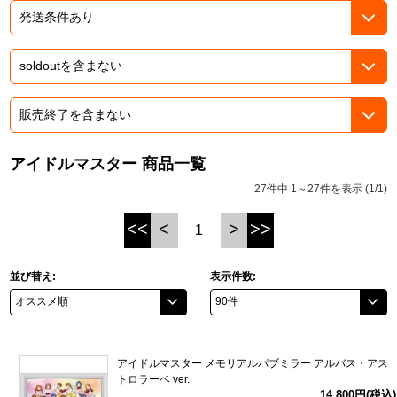
ドラゴンボール
ラブライブ！シリーズ
ラブライブ！
ラブライブ！サンシャイン‼
アイドルマスター 商品一覧
27件中 1～27件を表示 (1/1)
ラブライブ！虹ヶ咲学園スクールアイドル同好会
<<
<
>
>>
1
ラブライブ！スーパースター!!
並び替え:
表示件数:
アイドリッシュセブン
モフモフパレード
アイドルマスター メモリアルパブミラー アルバス・アス
トロラーベ ver.
14,800円(税込)