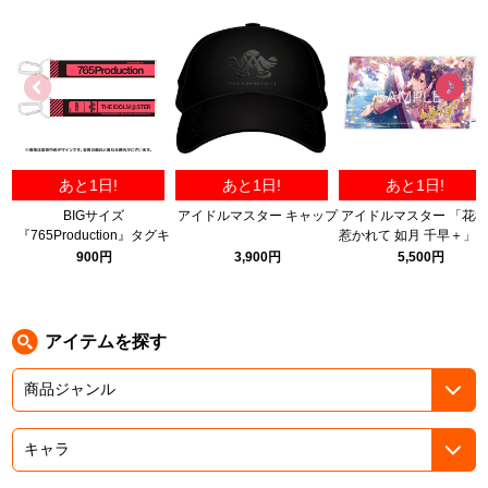
ASOBI TICKET
ASOBI STAGE
プロジェクトアイマス ヴイアライヴ
その他先行受付
テイルズ オブ シリーズ
電音部
プレミアム会員とは
あと1日!
あと1日!
あと1日!
鉄拳
BIGサイズ
アイドルマスター キャップ
アイドルマスター 「花
『765Production』タグキ
惹かれて 如月 千早＋」
太鼓の達人
ーホルダー
リルパネル B
900円
3,900円
5,500円
ACE COMBAT
パックマン
アイテムを探す
ナムコクラシック
スサノオマジック
ガンダムシリーズ