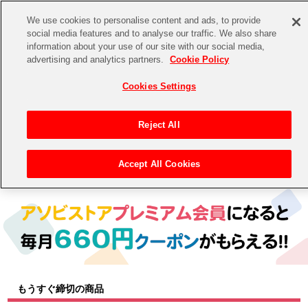
We use cookies to personalise content and ads, to provide
social media features and to analyse our traffic. We also share
information about your use of our site with our social media,
CHANNEL
STORE
EVENT
advertising and analytics partners.
Cookie Policy
グッズ
ゲーム
電子書籍
CD / Blu-ray
Cookies Settings
キャラクター
ジャンル
CHANNEL
アイドルマスターシリーズ
イベントグッズ
【重要】二段階認証設定およびID・パスワード管理のお願い
Reject All
ASOBI CHANNEL TOP
トイ・ホビー
アイドルマスター
【重要】「代金引換」決済および納品書同梱の終了のお知らせ
Accept All Cookies
トップ
生活雑貨
> キャラクター >
アイドルマスター シリーズ
> アイドルマスター
STORE
アイドルマスター シンデレラガールズ
ASOBI STORE TOP
グッズ
アイドルマスター ミリオンライブ！
ゲーム
電子書籍
アイドルマスター SideM
CD / Blu-ray
アイドルマスター シャイニーカラーズ
もうすぐ締切の商品
EVENT
学園アイドルマスター