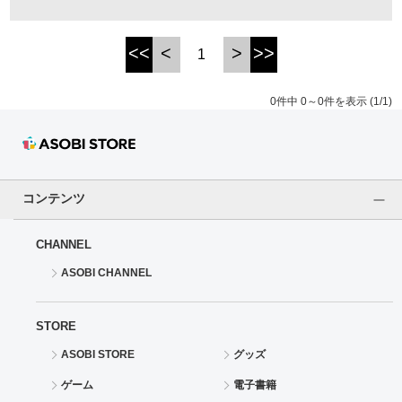
ドラゴンボール
<<
<
>
>>
1
ラブライブ！シリーズ
0件中 0～0件を表示 (1/1)
ラブライブ！
ラブライブ！サンシャイン‼
コンテンツ
ラブライブ！虹ヶ咲学園スクールアイドル同好会
CHANNEL
ラブライブ！スーパースター!!
ASOBI CHANNEL
アイドリッシュセブン
STORE
モフモフパレード
ASOBI STORE
グッズ
ゲーム
電子書籍