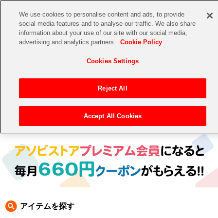
We use cookies to personalise content and ads, to provide
social media features and to analyse our traffic. We also share
information about your use of our site with our social media,
CHANNEL
STORE
EVENT
advertising and analytics partners.
Cookie Policy
グッズ
ゲーム
電子書籍
CD / Blu-ray
Cookies Settings
キャラクター
ジャンル
CHANNEL
アイドルマスターシリーズ
イベントグッズ
【重要】二段階認証設定およびID・パスワード管理のお願い
Reject All
ASOBI CHANNEL TOP
トイ・ホビー
アイドルマスター
【重要】「代金引換」決済および納品書同梱の終了のお知らせ
Accept All Cookies
トップ
生活雑貨
> 商品ジャンル >
CD＆BD
>
BD
> アイドルマスター SideM BD
STORE
アイドルマスター シンデレラガールズ
ASOBI STORE TOP
グッズ
アイドルマスター ミリオンライブ！
ゲーム
電子書籍
アイドルマスター SideM
CD / Blu-ray
アイドルマスター シャイニーカラーズ
アイテムを探す
EVENT
学園アイドルマスター