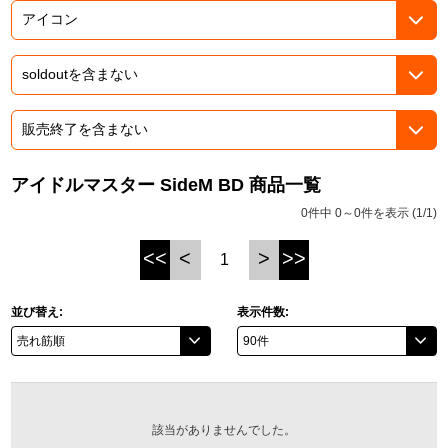
ASOBI TICKET
ASOBI STAGE
プロジェクトアイマス ヴイアライヴ
その他先行受付
テイルズ オブ シリーズ
電音部
プレミアム会員とは
鉄拳
アイドルマスター SideM BD 商品一覧
0件中 0～0件を表示 (1/1)
太鼓の達人
<<
<
>
>>
1
ACE COMBAT
パックマン
並び替え:
表示件数:
ナムコクラシック
スサノオマジック
該当がありませんでした。
ガンダムシリーズ