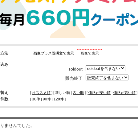
示方法
画像プラス説明文で表示
画像で表示
り込み
soldout
販売終了
び替え
[
オススメ順
] [ 新しい順 |
古い順
] [
価格が安い順
|
価格が高い順
]
示件数
[ 
30件
 | 
90件
 | 
120件
 ]
りませんでした。