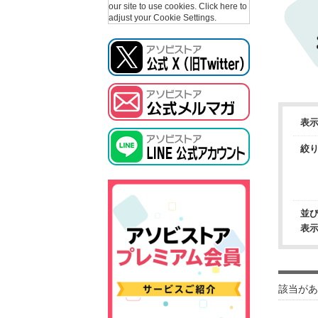
our site to use cookies.
Click here to
adjust your Cookie Settings.
表
絞
並
表
該当があ