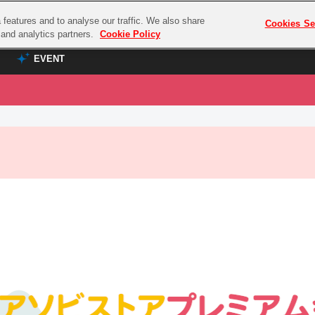
features and to analyse our traffic. We also share
プレミアム会員と
Cookies Se
g and analytics partners.
Cookie Policy
EVENT
EVENT
ラブライブ！シリーズ
プレミアム会員と
TOP
ASOBI TICKET
の達人
ラブライブ！
ラブライブ！サンシャイン‼
ASOBI STAGE
COMBAT
ラブライブ！虹ヶ咲学園スクールアイドル同好会
その他先行受付
クマン
ラブライブ！スーパースター!!
コクラシック
アイドリッシュセブン
ノオマジック
モフモフパレード
ダムシリーズ
ゴンボール