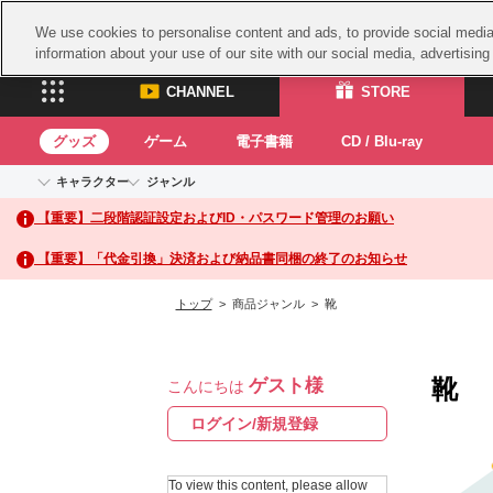
We use cookies to personalise content and ads, to provide social media 
information about your use of our site with our social media, advertisin
CHANNEL
STORE
グッズ
ゲーム
電子書籍
CD / Blu-ray
キャラクター
ジャンル
CHANNEL
STORE
【重要】二段階認証設定およびID・パスワード管理のお願い
アイドルマスターシリーズ
イベントグッズ
鉄拳
ASOBI CHANNEL TOP
ASOBI STORE 
トイ・ホビー
太鼓
アイドルマスター
【重要】「代金引換」決済および納品書同梱の終了のお知らせ
アイドルマスター シンデレラガールズ
グッズ
生活雑貨
ACE 
アイドルマスター ミリオンライブ！
トップ
> 商品ジャンル > 靴
ゲーム
パッ
アイドルマスター SideM
アイドルマスター シャイニーカラーズ
ナム
電子書籍
学園アイドルマスター
靴
ゲスト様
スサ
こんにちは
CD / Blu-ray
プロジェクトアイマス ヴイアライヴ
ガン
ログイン/新規登録
テイルズ オブ シリーズ
ドラ
電音部
To view this content, please allow