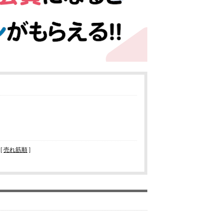
 [
売れ筋順
]