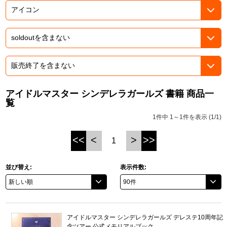
ASOBI TICKET
ASOBI STAGE
プロジェクトアイマス ヴイアライヴ
その他先行受付
テイルズ オブ シリーズ
電音部
プレミアム会員とは
鉄拳
アイドルマスター シンデレラガールズ 書籍 商品一
覧
太鼓の達人
1件中 1～1件を表示 (1/1)
ACE COMBAT
<<
<
>
>>
1
パックマン
並び替え:
表示件数:
ナムコクラシック
スサノオマジック
アイドルマスター シンデレラガールズ デレステ10周年記
ガンダムシリーズ
念ツアー 公式メモリアルブック