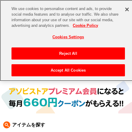
We use cookies to personalise content and ads, to provide
social media features and to analyse our traffic. We also share
information about your use of our site with our social media,
CHANNEL
STORE
EVENT
advertising and analytics partners.
Cookie Policy
グッズ
ゲーム
電子書籍
CD / Blu-ray
Cookies Settings
キャラクター
ジャンル
CHANNEL
アイドルマスターシリーズ
イベントグッズ
【重要】二段階認証設定およびID・パスワード管理のお願い
Reject All
ASOBI CHANNEL TOP
トイ・ホビー
アイドルマスター
【重要】「代金引換」決済および納品書同梱の終了のお知らせ
Accept All Cookies
トップ
生活雑貨
> 商品ジャンル >
書籍
> アイドルマスター シンデレラガールズ 書籍
STORE
アイドルマスター シンデレラガールズ
ASOBI STORE TOP
グッズ
アイドルマスター ミリオンライブ！
ゲーム
電子書籍
アイドルマスター SideM
CD / Blu-ray
アイドルマスター シャイニーカラーズ
アイテムを探す
EVENT
学園アイドルマスター