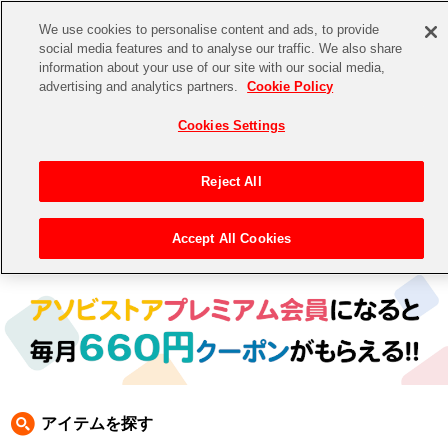
We use cookies to personalise content and ads, to provide
social media features and to analyse our traffic. We also share
information about your use of our site with our social media,
CHANNEL
STORE
EVENT
advertising and analytics partners.
Cookie Policy
グッズ
ゲーム
電子書籍
CD / Blu-ray
Cookies Settings
キャラクター
ジャンル
CHANNEL
アイドルマスターシリーズ
イベントグッズ
【重要】二段階認証設定およびID・パスワード管理のお願い
Reject All
ASOBI CHANNEL TOP
トイ・ホビー
アイドルマスター
【重要】「代金引換」決済および納品書同梱の終了のお知らせ
Accept All Cookies
トップ
生活雑貨
> 商品ジャンル > CD＆BD
STORE
アイドルマスター シンデレラガールズ
ASOBI STORE TOP
グッズ
アイドルマスター ミリオンライブ！
ゲーム
電子書籍
アイドルマスター SideM
CD / Blu-ray
アイドルマスター シャイニーカラーズ
アイテムを探す
EVENT
学園アイドルマスター