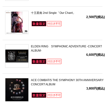
十王星南 2nd Single「Our Chant」
2,500円(税込)
ELDEN RING SYMPHONIC ADVENTURE -CONCERT
ALBUM-
6,600円(税込)
ACE COMBAT/S THE SYMPHONY 30TH ANNIVERSARY
CONCERT ALBUM
3,800円(税込)