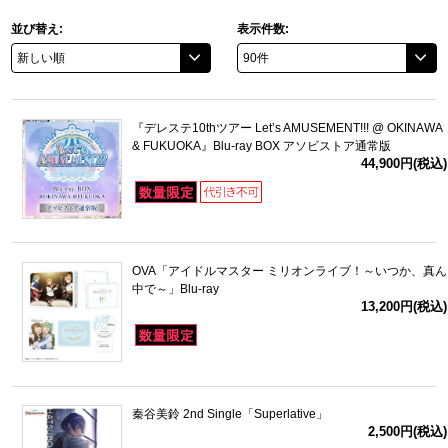
並び替え:
表示件数:
ドラゴンボール
ラブライブ！シリーズ
『デレステ10thツアー Let’s AMUSEMENT!!! @ OKINAWA
ラブライブ！
& FUKUOKA』Blu-ray BOX アソビストア通常版
44,900円(税込)
ラブライブ！サンシャイン‼
ラブライブ！虹ヶ咲学園スクールアイドル同好会
OVA「アイドルマスター ミリオンライブ！～いつか、真ん
ラブライブ！スーパースター!!
中で～」Blu-ray
13,200円(税込)
アイドリッシュセブン
モフモフパレード
秦谷美鈴 2nd Single「Superlative」
2,500円(税込)