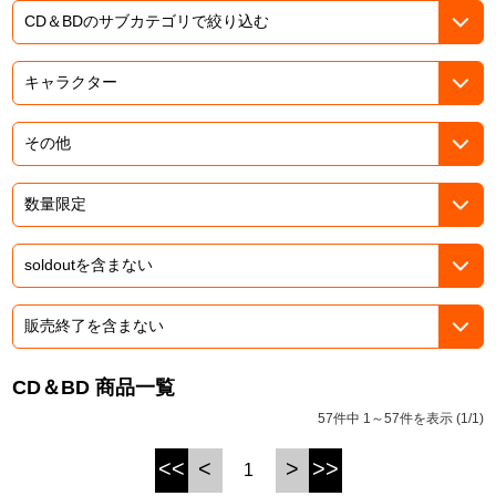
ASOBI TICKET
ASOBI STAGE
プロジェクトアイマス ヴイアライヴ
その他先行受付
テイルズ オブ シリーズ
電音部
プレミアム会員とは
鉄拳
太鼓の達人
ACE COMBAT
パックマン
CD＆BD 商品一覧
ナムコクラシック
57件中 1～57件を表示 (1/1)
スサノオマジック
<<
<
>
>>
1
ガンダムシリーズ