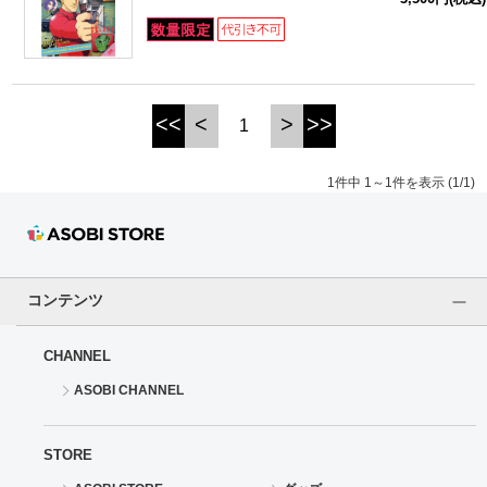
ドラゴンボール
ラブライブ！シリーズ
<<
<
>
>>
1
ラブライブ！
1件中 1～1件を表示 (1/1)
ラブライブ！サンシャイン‼
ラブライブ！虹ヶ咲学園スクールアイドル同好会
ラブライブ！スーパースター!!
コンテンツ
アイドリッシュセブン
CHANNEL
ASOBI CHANNEL
モフモフパレード
STORE