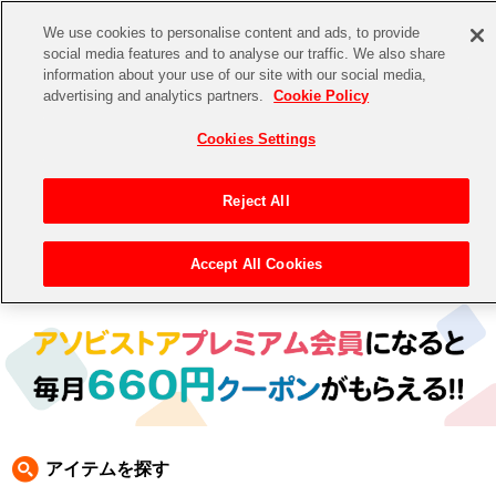
We use cookies to personalise content and ads, to provide
social media features and to analyse our traffic. We also share
information about your use of our site with our social media,
CHANNEL
STORE
EVENT
advertising and analytics partners.
Cookie Policy
グッズ
ゲーム
電子書籍
CD / Blu-ray
Cookies Settings
キャラクター
ジャンル
CHANNEL
アイドルマスターシリーズ
イベントグッズ
【重要】二段階認証設定およびID・パスワード管理のお願い
Reject All
ASOBI CHANNEL TOP
トイ・ホビー
アイドルマスター
【重要】「代金引換」決済および納品書同梱の終了のお知らせ
Accept All Cookies
トップ
生活雑貨
> キャラクター > ワンダーモモ
STORE
アイドルマスター シンデレラガールズ
ASOBI STORE TOP
グッズ
アイドルマスター ミリオンライブ！
ゲーム
電子書籍
アイドルマスター SideM
CD / Blu-ray
アイドルマスター シャイニーカラーズ
アイテムを探す
EVENT
学園アイドルマスター