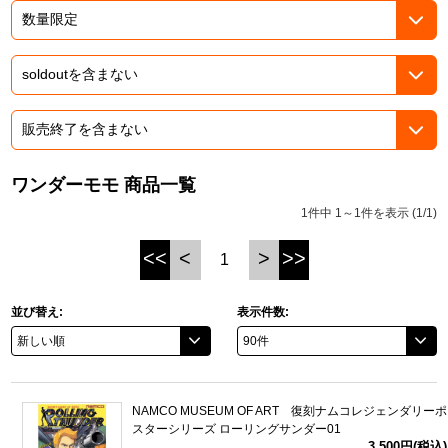
ASOBI TICKET
ASOBI STAGE
プロジェクトアイマス ヴイアライヴ
その他先行受付
テイルズ オブ シリーズ
電音部
プレミアム会員とは
鉄拳
ワンダーモモ 商品一覧
1件中 1～1件を表示 (1/1)
太鼓の達人
<<
<
>
>>
1
ACE COMBAT
パックマン
並び替え:
表示件数:
ナムコクラシック
スサノオマジック
NAMCO MUSEUM OF ART 復刻ナムコレジェンダリーポ
スターシリーズ ローリングサンダー01
ガンダムシリーズ
3,500円(税込)