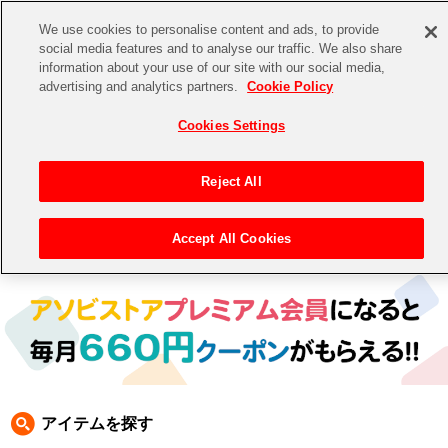
We use cookies to personalise content and ads, to provide
social media features and to analyse our traffic. We also share
information about your use of our site with our social media,
CHANNEL
STORE
EVENT
advertising and analytics partners.
Cookie Policy
グッズ
ゲーム
電子書籍
CD / Blu-ray
Cookies Settings
キャラクター
ジャンル
CHANNEL
アイドルマスターシリーズ
イベントグッズ
【重要】二段階認証設定およびID・パスワード管理のお願い
Reject All
ASOBI CHANNEL TOP
トイ・ホビー
アイドルマスター
【重要】「代金引換」決済および納品書同梱の終了のお知らせ
Accept All Cookies
トップ
生活雑貨
> キャラクター > ドラゴンボール
STORE
アイドルマスター シンデレラガールズ
ASOBI STORE TOP
グッズ
アイドルマスター ミリオンライブ！
ゲーム
電子書籍
アイドルマスター SideM
CD / Blu-ray
アイドルマスター シャイニーカラーズ
アイテムを探す
EVENT
学園アイドルマスター