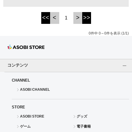
ドラゴンボール
<<
<
>
>>
1
ラブライブ！シリーズ
0件中 0～0件を表示 (1/1)
ラブライブ！
ラブライブ！サンシャイン‼
コンテンツ
ラブライブ！虹ヶ咲学園スクールアイドル同好会
CHANNEL
ラブライブ！スーパースター!!
ASOBI CHANNEL
アイドリッシュセブン
STORE
モフモフパレード
ASOBI STORE
グッズ
ゲーム
電子書籍