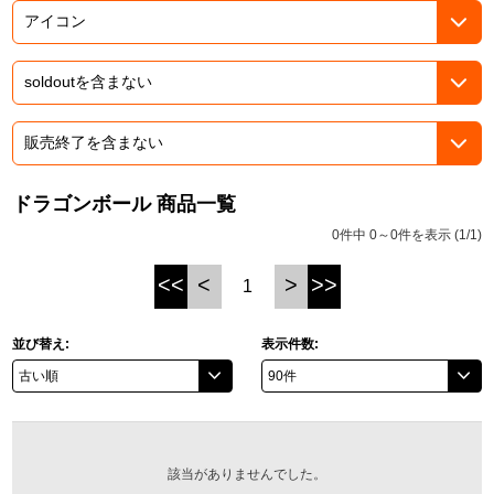
ASOBI TICKET
ASOBI STAGE
プロジェクトアイマス ヴイアライヴ
その他先行受付
テイルズ オブ シリーズ
電音部
プレミアム会員とは
鉄拳
ドラゴンボール 商品一覧
0件中 0～0件を表示 (1/1)
太鼓の達人
<<
<
>
>>
1
ACE COMBAT
パックマン
並び替え:
表示件数:
ナムコクラシック
スサノオマジック
該当がありませんでした。
ガンダムシリーズ