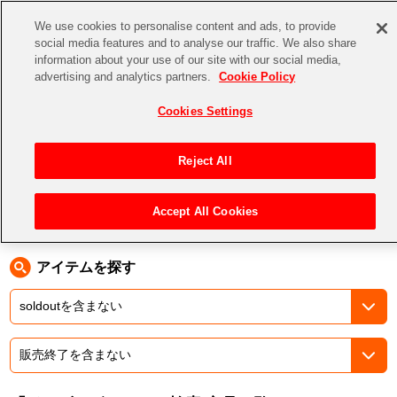
We use cookies to personalise content and ads, to provide
social media features and to analyse our traffic. We also share
information about your use of our site with our social media,
CHANNEL
STORE
EVENT
advertising and analytics partners.
Cookie Policy
グッズ
ゲーム
電子書籍
CD / Blu-ray
Cookies Settings
キャラクター
ジャンル
CHANNEL
アイドルマスターシリーズ
イベントグッズ
【重要】二段階認証設定およびID・パスワード管理のお願い
Reject All
ASOBI CHANNEL TOP
トイ・ホビー
アイドルマスター
【重要】「代金引換」決済および納品書同梱の終了のお知らせ
Accept All Cookies
トップ
生活雑貨
> キーワード > ドラゴンボール
STORE
アイドルマスター シンデレラガールズ
ASOBI STORE TOP
グッズ
アイドルマスター ミリオンライブ！
アイテムを探す
ゲーム
電子書籍
アイドルマスター SideM
CD / Blu-ray
アイドルマスター シャイニーカラーズ
EVENT
学園アイドルマスター