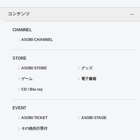
ドラゴンボール
コンテンツ
ラブライブ！シリーズ
CHANNEL
ASOBI CHANNEL
ラブライブ！
ラブライブ！サンシャイン‼
STORE
ASOBI STORE
グッズ
ラブライブ！虹ヶ咲学園スクールアイドル同好会
ゲーム
電子書籍
ラブライブ！スーパースター!!
CD / Blu-ray
アイドリッシュセブン
EVENT
モフモフパレード
ASOBI TICKET
ASOBI STAGE
その他先行受付