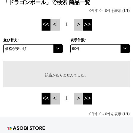
「ドラゴンボール」で検索 商品一覧
ASOBI TICKET
ASOBI STAGE
0件中 0～0件を表示 (1/1)
プロジェクトアイマス ヴイアライヴ
<<
<
>
>>
1
その他先行受付
テイルズ オブ シリーズ
電音部
並び替え:
表示件数:
プレミアム会員とは
鉄拳
太鼓の達人
該当がありませんでした。
ACE COMBAT
パックマン
<<
<
>
>>
1
ナムコクラシック
0件中 0～0件を表示 (1/1)
スサノオマジック
ガンダムシリーズ