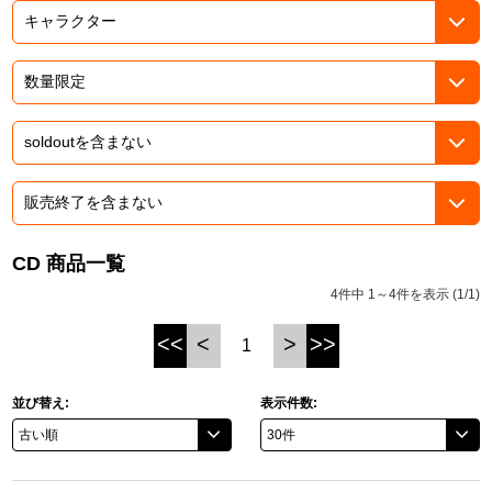
ASOBI TICKET
ASOBI STAGE
プロジェクトアイマス ヴイアライヴ
その他先行受付
テイルズ オブ シリーズ
電音部
プレミアム会員とは
鉄拳
太鼓の達人
CD 商品一覧
ACE COMBAT
4件中 1～4件を表示 (1/1)
パックマン
<<
<
>
>>
1
ナムコクラシック
並び替え:
表示件数:
スサノオマジック
ガンダムシリーズ