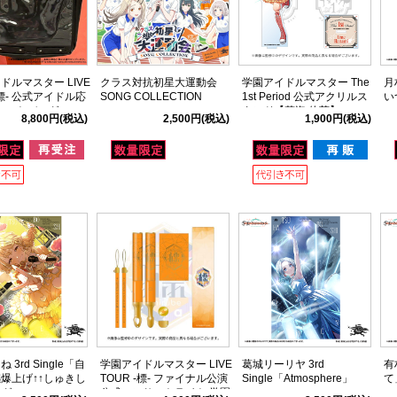
ドルマスター LIVE
クラス対抗初星大運動会
学園アイドルマスター The
月
-標- 公式アイドル応
SONG COLLECTION
1st Period 公式アクリルス
い
yトートバッグ
タンド【花海 佑芽】
8,800円
(税込)
2,500円
(税込)
1,900円
(税込)
 3rd Single「自
学園アイドルマスター LIVE
葛城リーリヤ 3rd
有
爆上げ↑↑しゅきし
TOUR -標- ファイナル公演
Single「Atmosphere」
て
ング」
公式コンサートライト 学園