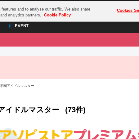
features and to analyse our traffic. We also share
プレミアム会員と
Cookies Se
g and analytics partners.
Cookie Policy
EVENT
EVENT
ラブライブ！シリーズ
プレミアム会員と
TOP
ASOBI TICKET
の達人
ラブライブ！
ラブライブ！サンシャイン‼
ASOBI STAGE
COMBAT
ラブライブ！虹ヶ咲学園スクールアイドル同好会
 学園アイドルマスター
その他先行受付
クマン
ラブライブ！スーパースター!!
コクラシック
アイドリッシュセブン
アイドルマスター
(73件)
ノオマジック
モフモフパレード
ダムシリーズ
ゴンボール