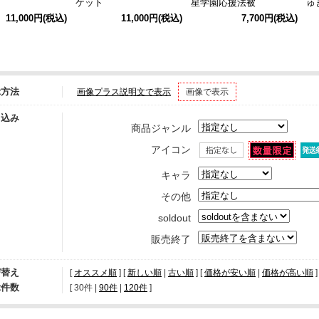
ケット
星学園応援法被
ゅ
こ
11,000円
(税込)
11,000円
(税込)
7,700円
(税込)
Tシ
示方法
画像プラス説明文で表示
画像で表示
り込み
商品ジャンル
アイコン
キャラ
その他
soldout
販売終了
び替え
[
オススメ順
] [
新しい順
|
古い順
] [
価格が安い順
|
価格が高い順
]
示件数
[ 
30件
 | 
90件
 | 
120件
 ]