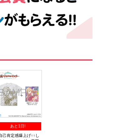
あと1日!
自己肯定感爆上げ↑↑し