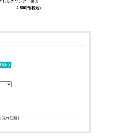
きしゅきソング 藤田
とね】オールプリント
4,800円
(税込)
ャツ/WHITE-M
 [ 売れ筋順 ]