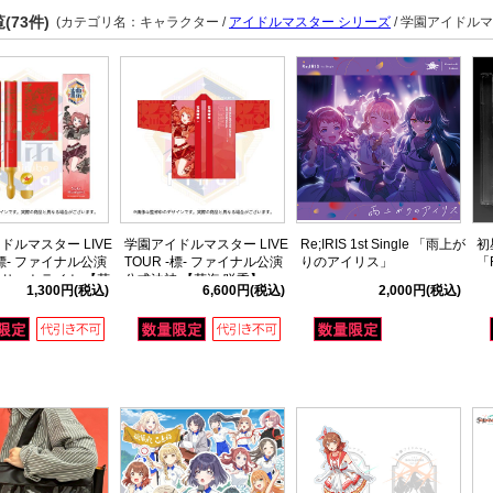
(73件)
(カテゴリ名：キャラクター /
アイドルマスター シリーズ
/ 学園アイドルマ
ドルマスター LIVE
学園アイドルマスター LIVE
Re;IRIS 1st Single 「雨上が
初
-標- ファイナル公演
TOUR -標- ファイナル公演
りのアイリス」
「R
サートライト 【花
公式法被 【花海 咲季】
1,300円
(税込)
6,600円
(税込)
2,000円
(税込)
】