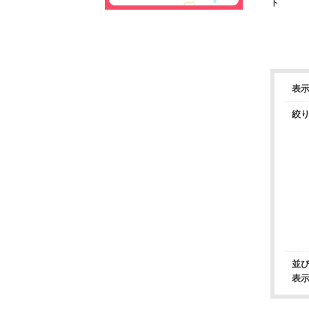
ト
表
絞
並
表