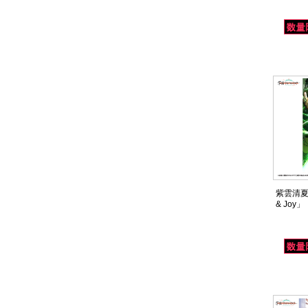
紫雲清夏 3
& Joy」