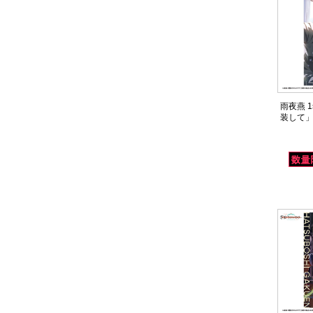
雨夜燕 1s
装して