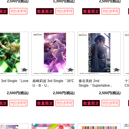
2,500円
(税込)
1,300円
(税込)
2,500円
(税込)
アイドルマスター ver.
rd Single「Love
姫崎莉波 3rd Single「36℃
秦谷美鈴 2nd
十王
U・B・U」
Single「Superlative」
Ch
2,500円
(税込)
2,500円
(税込)
2,500円
(税込)