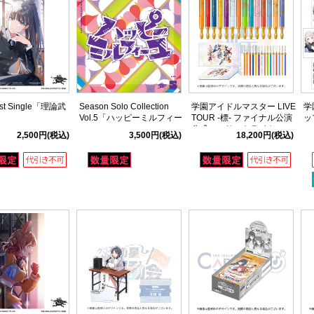
t Single「理論武
Season Solo Collection
学園アイドルマスター LIVE
学
」
Vol.5「ハッピーミルフィー
TOUR -標- ファイナル公演
ッ
ユ」
公式コンサートライト コン
ィ
2,500円
(税込)
3,500円
(税込)
18,200円
(税込)
プリートセット