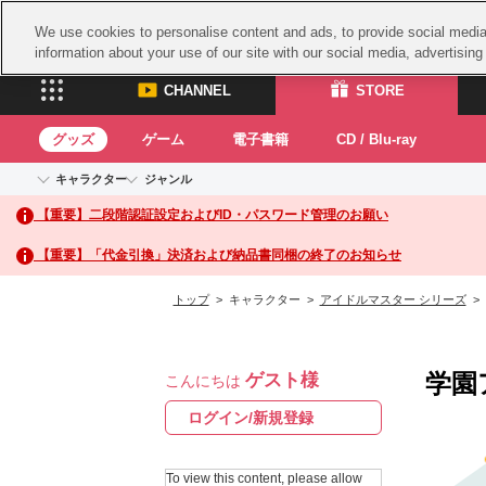
We use cookies to personalise content and ads, to provide social media 
information about your use of our site with our social media, advertisin
CHANNEL
STORE
グッズ
ゲーム
電子書籍
CD / Blu-ray
キャラクター
ジャンル
CHANNEL
STORE
【重要】二段階認証設定およびID・パスワード管理のお願い
アイドルマスターシリーズ
イベントグッズ
鉄拳
ASOBI CHANNEL TOP
ASOBI STORE 
トイ・ホビー
太鼓
アイドルマスター
【重要】「代金引換」決済および納品書同梱の終了のお知らせ
アイドルマスター シンデレラガールズ
グッズ
生活雑貨
ACE 
アイドルマスター ミリオンライブ！
トップ
> キャラクター >
アイドルマスター シリーズ
>
ゲーム
パッ
アイドルマスター SideM
アイドルマスター シャイニーカラーズ
ナム
電子書籍
学園アイドルマスター
学園
ゲスト様
スサ
こんにちは
CD / Blu-ray
プロジェクトアイマス ヴイアライヴ
ガン
ログイン/新規登録
テイルズ オブ シリーズ
ドラ
電音部
To view this content, please allow