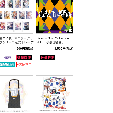
園アイドルマスター スナ
Season Solo Collection
プシリーズ 公式トレーデ
Vol.3「仮装狂騒曲」
ングチェキ
600円
(税込)
3,500円
(税込)