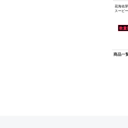
花海佑芽 
スーピ
商品一覧