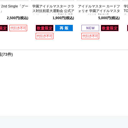
2nd Single「グー
学園アイドルマスター クラ
アイドルマスター カードフ
学
ー」
ス対抗初星大運動会 公式ア
ォリオ 学園アイドルマスタ
T
クリルスタンド【真城 優】
ー ver. Vol.1【BOX】
公
2,500円
(税込)
1,900円
(税込)
5,000円
(税込)
付
(73件)