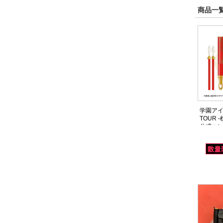
商品一覧
学園アイ
TOUR 
公式コン
海 咲季