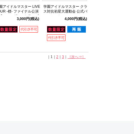
園アイドルマスター LIVE
学園アイドルマスター クラ
OUR -標- ファイナル公演
ス対抗初星大運動会 公式パ
式ショルダーストラップ
ンフレット
3,000円
(税込)
4,000円
(税込)
きメッシュバッグ
｜1｜
2
｜
3
｜
［次へ⇒］