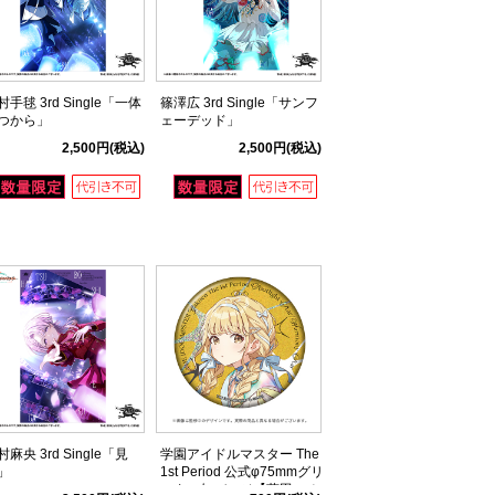
村手毬 3rd Single「一体
篠澤広 3rd Single「サンフ
つから」
ェーデッド」
2,500円
(税込)
2,500円
(税込)
村麻央 3rd Single「見
学園アイドルマスター The
」
1st Period 公式φ75mmグリ
ッター缶バッジ【藤田 こと