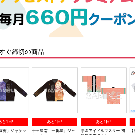
すぐ締切の商品
あと1日!
あと1日!
あと1日!
宣誓」ジャケッ
十王星南「一番星」ジャ
学園アイドルマスター 初
【