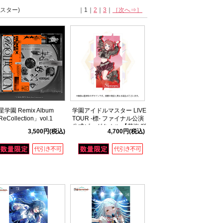
スター)
｜1｜
2
｜
3
｜
［次へ⇒］
星学園 Remix Album
学園アイドルマスター LIVE
eCollection」vol.1
TOUR -標- ファイナル公演
公式ビッグタオル 【花海 咲
3,500円
(税込)
4,700円
(税込)
季】