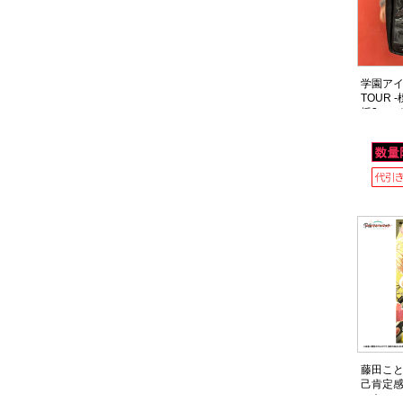
学園アイ
TOUR 
援3wa
藤田ことね
己肯定感
ゅきソ