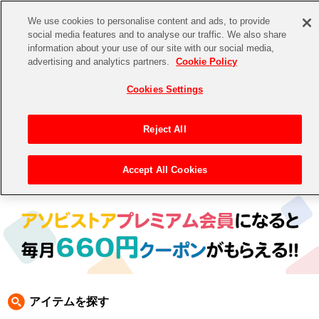
We use cookies to personalise content and ads, to provide
social media features and to analyse our traffic. We also share
information about your use of our site with our social media,
CHANNEL
STORE
EVENT
advertising and analytics partners.
Cookie Policy
グッズ
ゲーム
電子書籍
CD / Blu-ray
Cookies Settings
キャラクター
ジャンル
CHANNEL
アイドルマスターシリーズ
イベントグッズ
【重要】二段階認証設定およびID・パスワード管理のお願い
Reject All
ASOBI CHANNEL TOP
トイ・ホビー
アイドルマスター
【重要】「代金引換」決済および納品書同梱の終了のお知らせ
Accept All Cookies
トップ
生活雑貨
> 商品ジャンル > 靴
STORE
アイドルマスター シンデレラガールズ
ASOBI STORE TOP
グッズ
アイドルマスター ミリオンライブ！
ゲーム
電子書籍
アイドルマスター SideM
CD / Blu-ray
アイドルマスター シャイニーカラーズ
アイテムを探す
EVENT
学園アイドルマスター