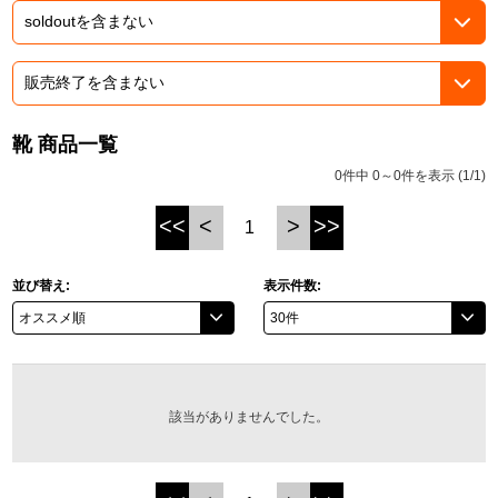
ASOBI TICKET
ASOBI STAGE
プロジェクトアイマス ヴイアライヴ
その他先行受付
テイルズ オブ シリーズ
靴 商品一覧
電音部
プレミアム会員とは
0件中 0～0件を表示 (1/1)
鉄拳
<<
<
>
>>
1
太鼓の達人
並び替え:
表示件数:
ACE COMBAT
パックマン
ナムコクラシック
該当がありませんでした。
スサノオマジック
ガンダムシリーズ