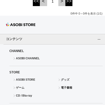
<<
<
>
>>
1
ドラゴンボール
0件中 0～0件を表示 (1/1)
ラブライブ！シリーズ
ラブライブ！
コンテンツ
ラブライブ！サンシャイン‼
CHANNEL
ラブライブ！虹ヶ咲学園スクールアイドル同好会
ASOBI CHANNEL
ラブライブ！スーパースター!!
STORE
アイドリッシュセブン
ASOBI STORE
グッズ
モフモフパレード
ゲーム
電子書籍
CD / Blu-ray