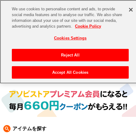
We use cookies to personalise content and ads, to provide
social media features and to analyse our traffic. We also share
information about your use of our site with our social media,
CHANNEL
STORE
EVENT
advertising and analytics partners.
Cookie Policy
グッズ
ゲーム
電子書籍
CD / Blu-ray
Cookies Settings
キャラクター
ジャンル
CHANNEL
アイドルマスターシリーズ
イベントグッズ
【重要】二段階認証設定およびID・パスワード管理のお願い
Reject All
ASOBI CHANNEL TOP
トイ・ホビー
アイドルマスター
【重要】「代金引換」決済および納品書同梱の終了のお知らせ
Accept All Cookies
トップ
生活雑貨
> キャラクター > リッジレーサー
STORE
アイドルマスター シンデレラガールズ
ASOBI STORE TOP
グッズ
アイドルマスター ミリオンライブ！
ゲーム
電子書籍
アイドルマスター SideM
CD / Blu-ray
アイドルマスター シャイニーカラーズ
アイテムを探す
EVENT
学園アイドルマスター