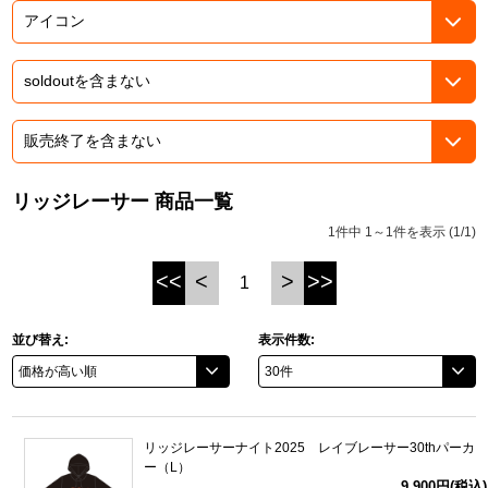
ASOBI TICKET
ASOBI STAGE
プロジェクトアイマス ヴイアライヴ
その他先行受付
テイルズ オブ シリーズ
電音部
プレミアム会員とは
鉄拳
リッジレーサー 商品一覧
1件中 1～1件を表示 (1/1)
太鼓の達人
<<
<
>
>>
1
ACE COMBAT
パックマン
並び替え:
表示件数:
ナムコクラシック
スサノオマジック
リッジレーサーナイト2025 レイブレーサー30thパーカ
ー（L）
ガンダムシリーズ
9,900円(税込)