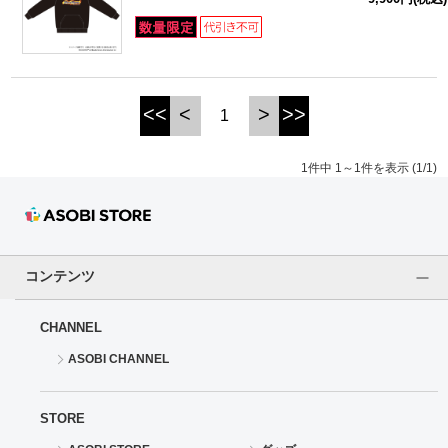
ドラゴンボール
ラブライブ！シリーズ
<<
<
>
>>
1
ラブライブ！
1件中 1～1件を表示 (1/1)
ラブライブ！サンシャイン‼
ラブライブ！虹ヶ咲学園スクールアイドル同好会
ラブライブ！スーパースター!!
コンテンツ
アイドリッシュセブン
CHANNEL
ASOBI CHANNEL
モフモフパレード
STORE