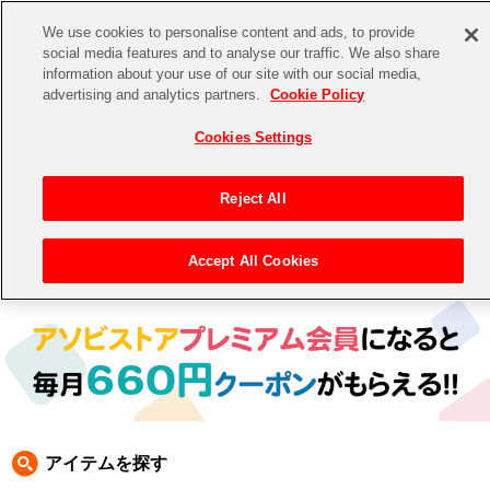
We use cookies to personalise content and ads, to provide
social media features and to analyse our traffic. We also share
information about your use of our site with our social media,
CHANNEL
STORE
EVENT
advertising and analytics partners.
Cookie Policy
グッズ
ゲーム
電子書籍
CD / Blu-ray
Cookies Settings
キャラクター
ジャンル
CHANNEL
アイドルマスターシリーズ
イベントグッズ
【重要】二段階認証設定およびID・パスワード管理のお願い
Reject All
ASOBI CHANNEL TOP
トイ・ホビー
アイドルマスター
【重要】「代金引換」決済および納品書同梱の終了のお知らせ
Accept All Cookies
トップ
生活雑貨
> 商品ジャンル >
CD＆BD
>
BD
> アイドルマスター シャイニーカラーズ BD
STORE
アイドルマスター シンデレラガールズ
ASOBI STORE TOP
グッズ
アイドルマスター ミリオンライブ！
ゲーム
電子書籍
アイドルマスター SideM
CD / Blu-ray
アイドルマスター シャイニーカラーズ
アイテムを探す
EVENT
学園アイドルマスター