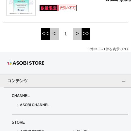
ドラゴンボール
ラブライブ！シリーズ
<<
<
>
>>
1
ラブライブ！
1件中 1～1件を表示 (1/1)
ラブライブ！サンシャイン‼
ラブライブ！虹ヶ咲学園スクールアイドル同好会
ラブライブ！スーパースター!!
コンテンツ
アイドリッシュセブン
CHANNEL
ASOBI CHANNEL
モフモフパレード
STORE