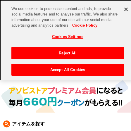
We use cookies to personalise content and ads, to provide
social media features and to analyse our traffic. We also share
information about your use of our site with our social media,
CHANNEL
STORE
EVENT
advertising and analytics partners.
Cookie Policy
グッズ
ゲーム
電子書籍
CD / Blu-ray
Cookies Settings
キャラクター
ジャンル
CHANNEL
アイドルマスターシリーズ
イベントグッズ
【重要】二段階認証設定およびID・パスワード管理のお願い
Reject All
ASOBI CHANNEL TOP
トイ・ホビー
アイドルマスター
【重要】「代金引換」決済および納品書同梱の終了のお知らせ
Accept All Cookies
トップ
生活雑貨
> 商品ジャンル >
生活雑貨
> 食器
STORE
アイドルマスター シンデレラガールズ
ASOBI STORE TOP
グッズ
アイドルマスター ミリオンライブ！
ゲーム
電子書籍
アイドルマスター SideM
CD / Blu-ray
アイドルマスター シャイニーカラーズ
アイテムを探す
EVENT
学園アイドルマスター