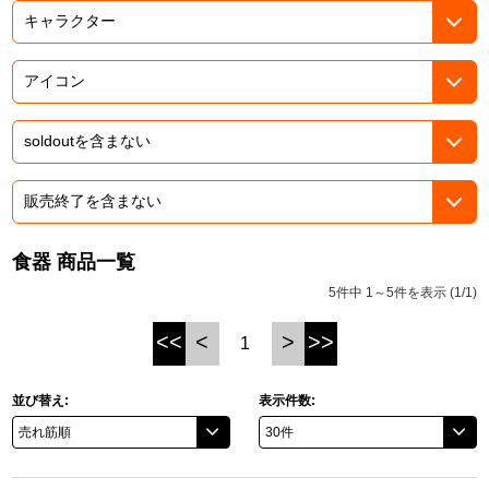
ASOBI TICKET
ASOBI STAGE
プロジェクトアイマス ヴイアライヴ
その他先行受付
テイルズ オブ シリーズ
電音部
プレミアム会員とは
鉄拳
太鼓の達人
食器 商品一覧
ACE COMBAT
5件中 1～5件を表示 (1/1)
パックマン
<<
<
>
>>
1
ナムコクラシック
並び替え:
表示件数:
スサノオマジック
ガンダムシリーズ