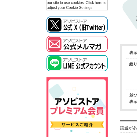
our site to use cookies.
Click here to
adjust your Cookie Settings.
表
絞
並
表
該当があ