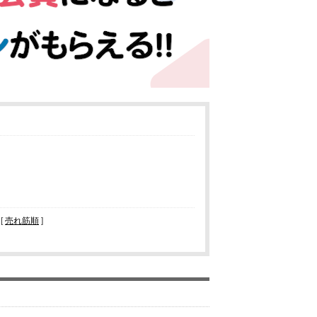
 [
売れ筋順
]