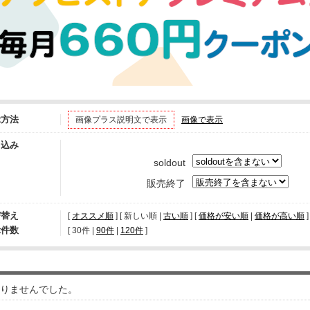
示方法
画像プラス説明文で表示
画像で表示
り込み
soldout
販売終了
び替え
[
オススメ順
] [ 新しい順 |
古い順
] [
価格が安い順
|
価格が高い順
]
示件数
[ 
30件
 | 
90件
 | 
120件
 ]
りませんでした。