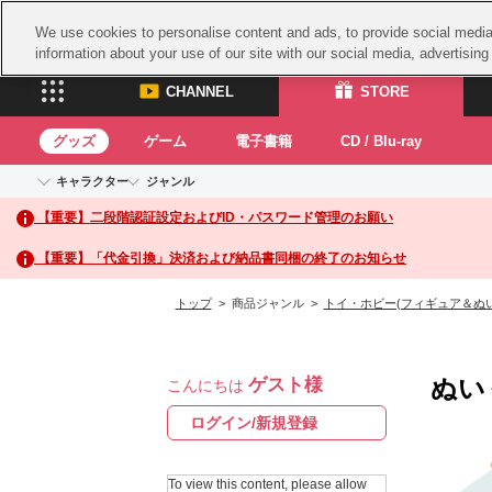
We use cookies to personalise content and ads, to provide social media 
information about your use of our site with our social media, advertisin
CHANNEL
STORE
グッズ
ゲーム
電子書籍
CD / Blu-ray
キャラクター
ジャンル
CHANNEL
STORE
【重要】二段階認証設定およびID・パスワード管理のお願い
アイドルマスターシリーズ
イベントグッズ
鉄拳
ASOBI CHANNEL TOP
ASOBI STORE 
トイ・ホビー
太鼓
アイドルマスター
【重要】「代金引換」決済および納品書同梱の終了のお知らせ
アイドルマスター シンデレラガールズ
グッズ
生活雑貨
ACE 
アイドルマスター ミリオンライブ！
トップ
> 商品ジャンル >
トイ・ホビー(フィギュア＆ぬ
ゲーム
パッ
アイドルマスター SideM
アイドルマスター シャイニーカラーズ
ナム
電子書籍
学園アイドルマスター
ぬい
ゲスト様
スサ
こんにちは
CD / Blu-ray
プロジェクトアイマス ヴイアライヴ
ガン
ログイン/新規登録
テイルズ オブ シリーズ
ドラ
電音部
To view this content, please allow