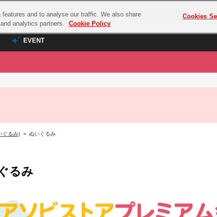
features and to analyse our traffic. We also share
プレミアム会員と
Cookies Se
g and analytics partners.
Cookie Policy
EVENT
EVENT
ラブライブ！シリーズ
プレミアム会員と
TOP
ASOBI TICKET
の達人
ラブライブ！
ラブライブ！サンシャイン‼
ASOBI STAGE
COMBAT
ラブライブ！虹ヶ咲学園スクールアイドル同好会
いぐるみ)
> ぬいぐるみ
その他先行受付
クマン
ラブライブ！スーパースター!!
コクラシック
アイドリッシュセブン
ぐるみ
ノオマジック
モフモフパレード
ダムシリーズ
ゴンボール