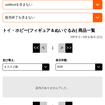
ドラゴンボール
ラブライブ！シリーズ
トイ・ホビー(フィギュア＆ぬいぐるみ) 商品一覧
ラブライブ！
0件中 0～0件を表示 (1/1)
ラブライブ！サンシャイン‼
<<
<
>
>>
1
ラブライブ！虹ヶ咲学園スクールアイドル同好会
並び替え:
表示件数:
ラブライブ！スーパースター!!
アイドリッシュセブン
モフモフパレード
該当がありませんでした。