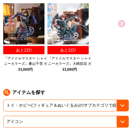
ASOBI TICKET
ASOBI STAGE
プロジェクトアイマス ヴイアライヴ
その他先行受付
テイルズ オブ シリーズ
電音部
プレミアム会員とは
あと2日!
あと2日!
鉄拳
『アイドルマスター シャイ
『アイドルマスター シャイ
ニーカラーズ』桑山千雪 ガ
ニーカラーズ』大崎甜花 ガ
太鼓の達人
ルディエーヌホワイトパー
ルディエーヌアメジスト
33,000円
33,000円
ルver. 1/6スケール完成品フ
ver. 1/6スケール完成品フィ
ACE COMBAT
ィギュア
ギュア
パックマン
アイテムを探す
ナムコクラシック
スサノオマジック
ガンダムシリーズ