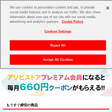
We use cookies to personalise content and ads, to provide
social media features and to analyse our traffic. We also share
information about your use of our site with our social media,
CHANNEL
STORE
EVENT
advertising and analytics partners.
Cookie Policy
グッズ
ゲーム
電子書籍
CD / Blu-ray
Cookies Settings
キャラクター
ジャンル
CHANNEL
アイドルマスターシリーズ
イベントグッズ
【重要】二段階認証設定およびID・パスワード管理のお願い
Reject All
ASOBI CHANNEL TOP
トイ・ホビー
アイドルマスター
【重要】「代金引換」決済および納品書同梱の終了のお知らせ
Accept All Cookies
トップ
生活雑貨
> 商品ジャンル > トイ・ホビー(フィギュア＆ぬいぐるみ)
STORE
アイドルマスター シンデレラガールズ
ASOBI STORE TOP
グッズ
アイドルマスター ミリオンライブ！
ゲーム
電子書籍
アイドルマスター SideM
CD / Blu-ray
アイドルマスター シャイニーカラーズ
もうすぐ締切の商品
EVENT
学園アイドルマスター