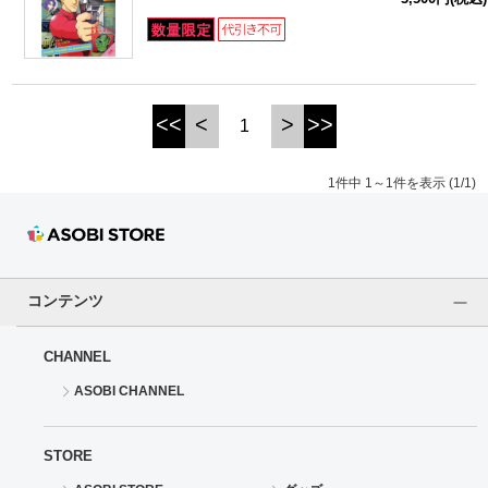
ドラゴンボール
ラブライブ！シリーズ
<<
<
>
>>
1
ラブライブ！
1件中 1～1件を表示 (1/1)
ラブライブ！サンシャイン‼
ラブライブ！虹ヶ咲学園スクールアイドル同好会
ラブライブ！スーパースター!!
コンテンツ
アイドリッシュセブン
CHANNEL
ASOBI CHANNEL
モフモフパレード
STORE