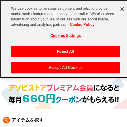
We use cookies to personalise content and ads, to provide
social media features and to analyse our traffic. We also share
information about your use of our site with our social media,
CHANNEL
STORE
EVENT
advertising and analytics partners.
Cookie Policy
グッズ
ゲーム
電子書籍
CD / Blu-ray
Cookies Settings
キャラクター
ジャンル
CHANNEL
アイドルマスターシリーズ
イベントグッズ
【重要】二段階認証設定およびID・パスワード管理のお願い
Reject All
ASOBI CHANNEL TOP
トイ・ホビー
アイドルマスター
【重要】「代金引換」決済および納品書同梱の終了のお知らせ
Accept All Cookies
トップ
生活雑貨
> キャラクター > ワンダーモモ
STORE
アイドルマスター シンデレラガールズ
ASOBI STORE TOP
グッズ
アイドルマスター ミリオンライブ！
ゲーム
電子書籍
アイドルマスター SideM
CD / Blu-ray
アイドルマスター シャイニーカラーズ
アイテムを探す
EVENT
学園アイドルマスター