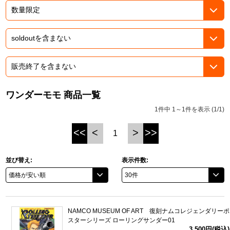
ASOBI TICKET
ASOBI STAGE
プロジェクトアイマス ヴイアライヴ
その他先行受付
テイルズ オブ シリーズ
電音部
プレミアム会員とは
鉄拳
ワンダーモモ 商品一覧
1件中 1～1件を表示 (1/1)
太鼓の達人
<<
<
>
>>
1
ACE COMBAT
パックマン
並び替え:
表示件数:
ナムコクラシック
スサノオマジック
NAMCO MUSEUM OF ART 復刻ナムコレジェンダリーポ
スターシリーズ ローリングサンダー01
ガンダムシリーズ
3,500円(税込)