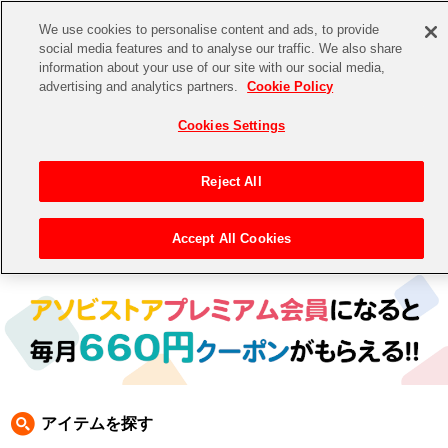
We use cookies to personalise content and ads, to provide
social media features and to analyse our traffic. We also share
information about your use of our site with our social media,
CHANNEL
STORE
EVENT
advertising and analytics partners.
Cookie Policy
グッズ
ゲーム
電子書籍
CD / Blu-ray
Cookies Settings
キャラクター
ジャンル
CHANNEL
アイドルマスターシリーズ
イベントグッズ
【重要】二段階認証設定およびID・パスワード管理のお願い
Reject All
ASOBI CHANNEL TOP
トイ・ホビー
アイドルマスター
【重要】「代金引換」決済および納品書同梱の終了のお知らせ
Accept All Cookies
トップ
生活雑貨
> キャラクター > ワンダーモモ
STORE
アイドルマスター シンデレラガールズ
ASOBI STORE TOP
グッズ
アイドルマスター ミリオンライブ！
ゲーム
電子書籍
アイドルマスター SideM
CD / Blu-ray
アイドルマスター シャイニーカラーズ
アイテムを探す
EVENT
学園アイドルマスター