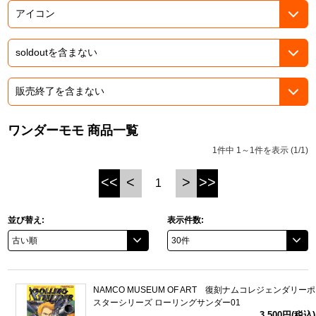
ASOBI TICKET
ASOBI STAGE
プロジェクトアイマス ヴイアライヴ
その他先行受付
テイルズ オブ シリーズ
電音部
プレミアム会員とは
鉄拳
ワンダーモモ 商品一覧
1件中 1～1件を表示 (1/1)
太鼓の達人
<<
<
>
>>
1
ACE COMBAT
パックマン
並び替え:
表示件数:
ナムコクラシック
スサノオマジック
NAMCO MUSEUM OF ART 復刻ナムコレジェンダリーポ
スターシリーズ ローリングサンダー01
ガンダムシリーズ
3,500円(税込)