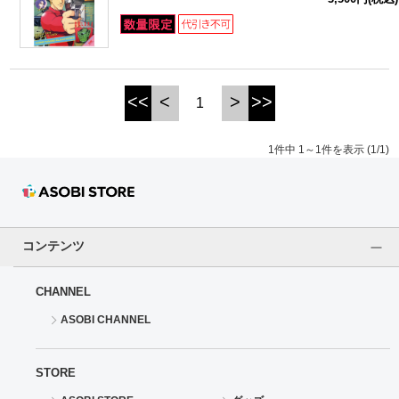
ドラゴンボール
ラブライブ！シリーズ
<<
<
>
>>
1
ラブライブ！
1件中 1～1件を表示 (1/1)
ラブライブ！サンシャイン‼
ラブライブ！虹ヶ咲学園スクールアイドル同好会
ラブライブ！スーパースター!!
コンテンツ
アイドリッシュセブン
CHANNEL
ASOBI CHANNEL
モフモフパレード
STORE