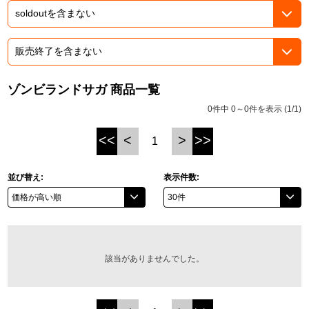
ASOBI TICKET
ASOBI STAGE
プロジェクトアイマス ヴイアライヴ
その他先行受付
テイルズ オブ シリーズ
ゾンビランドサガ 商品一覧
電音部
プレミアム会員とは
0件中 0～0件を表示 (1/1)
鉄拳
<<
<
>
>>
1
太鼓の達人
並び替え:
表示件数:
ACE COMBAT
パックマン
ナムコクラシック
該当がありませんでした。
スサノオマジック
ガンダムシリーズ