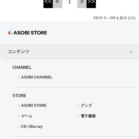
<<
<
>
>>
1
ドラゴンボール
0件中 0～0件を表示 (1/1)
ラブライブ！シリーズ
ラブライブ！
コンテンツ
ラブライブ！サンシャイン‼
CHANNEL
ラブライブ！虹ヶ咲学園スクールアイドル同好会
ASOBI CHANNEL
ラブライブ！スーパースター!!
STORE
アイドリッシュセブン
ASOBI STORE
グッズ
モフモフパレード
ゲーム
電子書籍
CD / Blu-ray