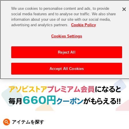
We use cookies to personalise content and ads, to provide
social media features and to analyse our traffic. We also share
information about your use of our site with our social media,
CHANNEL
STORE
EVENT
advertising and analytics partners.
Cookie Policy
グッズ
ゲーム
電子書籍
CD / Blu-ray
Cookies Settings
キャラクター
ジャンル
CHANNEL
アイドルマスターシリーズ
イベントグッズ
【重要】二段階認証設定およびID・パスワード管理のお願い
Reject All
ASOBI CHANNEL TOP
トイ・ホビー
アイドルマスター
【重要】「代金引換」決済および納品書同梱の終了のお知らせ
Accept All Cookies
トップ
生活雑貨
> キャラクター > ゾンビランドサガ
STORE
アイドルマスター シンデレラガールズ
ASOBI STORE TOP
グッズ
アイドルマスター ミリオンライブ！
ゲーム
電子書籍
アイドルマスター SideM
CD / Blu-ray
アイドルマスター シャイニーカラーズ
アイテムを探す
EVENT
学園アイドルマスター