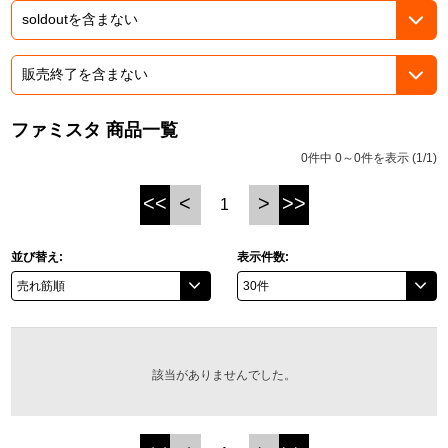
ASOBI TICKET
ASOBI STAGE
プロジェクトアイマス ヴイアライヴ
その他先行受付
テイルズ オブ シリーズ
ファミスタ 商品一覧
電音部
プレミアム会員とは
0件中 0～0件を表示 (1/1)
鉄拳
<<
<
>
>>
1
太鼓の達人
並び替え:
表示件数:
ACE COMBAT
パックマン
ナムコクラシック
該当がありませんでした。
スサノオマジック
ガンダムシリーズ