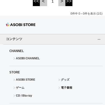
<<
<
>
>>
1
ドラゴンボール
0件中 0～0件を表示 (1/1)
ラブライブ！シリーズ
ラブライブ！
コンテンツ
ラブライブ！サンシャイン‼
CHANNEL
ラブライブ！虹ヶ咲学園スクールアイドル同好会
ASOBI CHANNEL
ラブライブ！スーパースター!!
STORE
アイドリッシュセブン
ASOBI STORE
グッズ
モフモフパレード
ゲーム
電子書籍
CD / Blu-ray