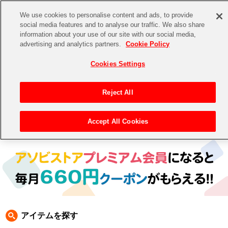
We use cookies to personalise content and ads, to provide
social media features and to analyse our traffic. We also share
information about your use of our site with our social media,
CHANNEL
STORE
EVENT
advertising and analytics partners.
Cookie Policy
グッズ
ゲーム
電子書籍
CD / Blu-ray
Cookies Settings
キャラクター
ジャンル
CHANNEL
アイドルマスターシリーズ
イベントグッズ
【重要】二段階認証設定およびID・パスワード管理のお願い
Reject All
ASOBI CHANNEL TOP
トイ・ホビー
アイドルマスター
【重要】「代金引換」決済および納品書同梱の終了のお知らせ
Accept All Cookies
トップ
生活雑貨
> キャラクター >
ナムコクラシック
> ファミスタ
STORE
アイドルマスター シンデレラガールズ
ASOBI STORE TOP
グッズ
アイドルマスター ミリオンライブ！
ゲーム
電子書籍
アイドルマスター SideM
CD / Blu-ray
アイドルマスター シャイニーカラーズ
アイテムを探す
EVENT
学園アイドルマスター