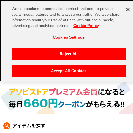
We use cookies to personalise content and ads, to provide
social media features and to analyse our traffic. We also share
information about your use of our site with our social media,
CHANNEL
STORE
EVENT
advertising and analytics partners.
Cookie Policy
グッズ
ゲーム
電子書籍
CD / Blu-ray
Cookies Settings
キャラクター
ジャンル
CHANNEL
アイドルマスターシリーズ
イベントグッズ
【重要】二段階認証設定およびID・パスワード管理のお願い
Reject All
ASOBI CHANNEL TOP
トイ・ホビー
アイドルマスター
【重要】「代金引換」決済および納品書同梱の終了のお知らせ
Accept All Cookies
トップ
生活雑貨
> キャラクター > ナムコクラシック
STORE
アイドルマスター シンデレラガールズ
ASOBI STORE TOP
グッズ
アイドルマスター ミリオンライブ！
ゲーム
電子書籍
アイドルマスター SideM
CD / Blu-ray
アイドルマスター シャイニーカラーズ
アイテムを探す
EVENT
学園アイドルマスター