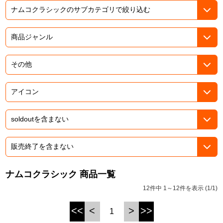
ASOBI TICKET
ASOBI STAGE
プロジェクトアイマス ヴイアライヴ
その他先行受付
テイルズ オブ シリーズ
電音部
プレミアム会員とは
鉄拳
太鼓の達人
ACE COMBAT
パックマン
ナムコクラシック 商品一覧
ナムコクラシック
12件中 1～12件を表示 (1/1)
スサノオマジック
<<
<
>
>>
1
ガンダムシリーズ