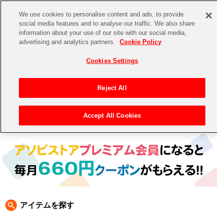
We use cookies to personalise content and ads, to provide
social media features and to analyse our traffic. We also share
information about your use of our site with our social media,
CHANNEL
STORE
EVENT
advertising and analytics partners.
Cookie Policy
グッズ
ゲーム
電子書籍
CD / Blu-ray
Cookies Settings
キャラクター
ジャンル
CHANNEL
アイドルマスターシリーズ
イベントグッズ
【重要】二段階認証設定およびID・パスワード管理のお願い
Reject All
ASOBI CHANNEL TOP
トイ・ホビー
アイドルマスター
【重要】「代金引換」決済および納品書同梱の終了のお知らせ
Accept All Cookies
トップ
生活雑貨
> キャラクター > ナムコクラシック
STORE
アイドルマスター シンデレラガールズ
ASOBI STORE TOP
グッズ
アイドルマスター ミリオンライブ！
ゲーム
電子書籍
アイドルマスター SideM
CD / Blu-ray
アイドルマスター シャイニーカラーズ
アイテムを探す
EVENT
学園アイドルマスター