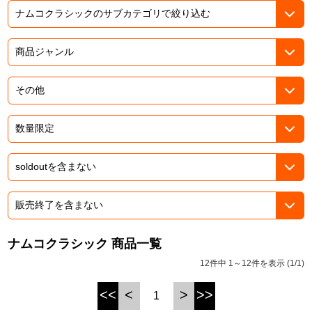
ASOBI TICKET
ASOBI STAGE
プロジェクトアイマス ヴイアライヴ
その他先行受付
テイルズ オブ シリーズ
電音部
プレミアム会員とは
鉄拳
太鼓の達人
ACE COMBAT
パックマン
ナムコクラシック 商品一覧
ナムコクラシック
12件中 1～12件を表示 (1/1)
スサノオマジック
<<
<
>
>>
1
ガンダムシリーズ