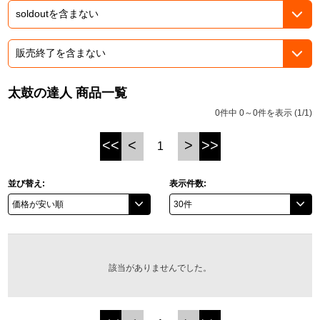
ASOBI TICKET
ASOBI STAGE
プロジェクトアイマス ヴイアライヴ
その他先行受付
テイルズ オブ シリーズ
太鼓の達人 商品一覧
電音部
プレミアム会員とは
0件中 0～0件を表示 (1/1)
鉄拳
<<
<
>
>>
1
太鼓の達人
並び替え:
表示件数:
ACE COMBAT
パックマン
ナムコクラシック
該当がありませんでした。
スサノオマジック
ガンダムシリーズ