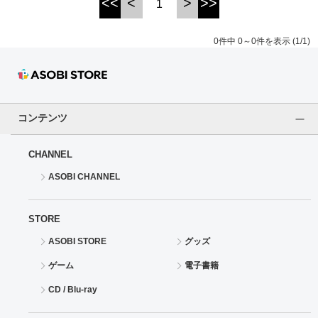
<<
<
>
>>
1
ドラゴンボール
0件中 0～0件を表示 (1/1)
ラブライブ！シリーズ
ラブライブ！
コンテンツ
ラブライブ！サンシャイン‼
CHANNEL
ラブライブ！虹ヶ咲学園スクールアイドル同好会
ASOBI CHANNEL
ラブライブ！スーパースター!!
STORE
アイドリッシュセブン
ASOBI STORE
グッズ
モフモフパレード
ゲーム
電子書籍
CD / Blu-ray