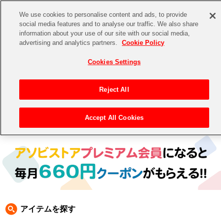
We use cookies to personalise content and ads, to provide
social media features and to analyse our traffic. We also share
information about your use of our site with our social media,
CHANNEL
STORE
EVENT
advertising and analytics partners.
Cookie Policy
グッズ
ゲーム
電子書籍
CD / Blu-ray
Cookies Settings
キャラクター
ジャンル
CHANNEL
アイドルマスターシリーズ
イベントグッズ
【重要】二段階認証設定およびID・パスワード管理のお願い
Reject All
ASOBI CHANNEL TOP
トイ・ホビー
アイドルマスター
【重要】「代金引換」決済および納品書同梱の終了のお知らせ
Accept All Cookies
トップ
生活雑貨
> キャラクター > 太鼓の達人
STORE
アイドルマスター シンデレラガールズ
ASOBI STORE TOP
グッズ
アイドルマスター ミリオンライブ！
ゲーム
電子書籍
アイドルマスター SideM
CD / Blu-ray
アイドルマスター シャイニーカラーズ
アイテムを探す
EVENT
学園アイドルマスター