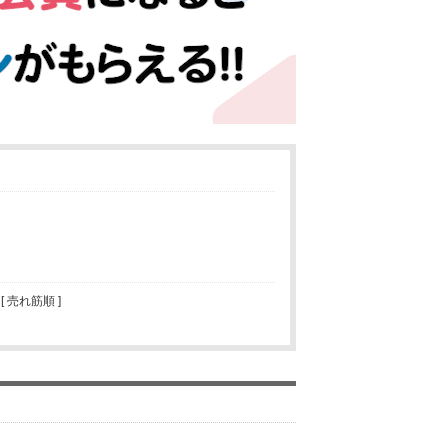
 [ 売れ筋順 ]