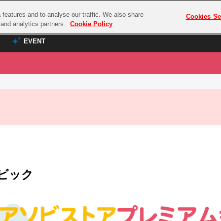
features and to analyse our traffic. We also share
プレミアム会員と
Cookies Se
g and analytics partners.
Cookie Policy
EVENT
EVENT
ラブライブ！シリーズ
プレミアム会員と
TOP
ASOBI TICKET
の達人
ラブライブ！
ラブライブ！サンシャイン‼
ASOBI STAGE
COMBAT
ラブライブ！虹ヶ咲学園スクールアイドル同好会
その他先行受付
クマン
ラブライブ！スーパースター!!
コクラシック
アイドリッシュセブン
ビック
ノオマジック
モフモフパレード
ダムシリーズ
ゴンボール