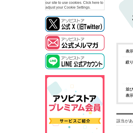
our site to use cookies.
Click here to
adjust your Cookie Settings.
表
絞
並
表
該当があ