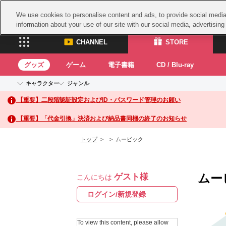
We use cookies to personalise content and ads, to provide social media 
information about your use of our site with our social media, advertisin
CHANNEL
STORE
グッズ
ゲーム
電子書籍
CD / Blu-ray
キャラクター
ジャンル
CHANNEL
STORE
【重要】二段階認証設定およびID・パスワード管理のお願い
アイドルマスターシリーズ
イベントグッズ
鉄拳
ASOBI CHANNEL TOP
ASOBI STORE 
トイ・ホビー
太鼓
アイドルマスター
【重要】「代金引換」決済および納品書同梱の終了のお知らせ
アイドルマスター シンデレラガールズ
グッズ
生活雑貨
ACE 
アイドルマスター ミリオンライブ！
トップ
>
> ムービック
ゲーム
パッ
アイドルマスター SideM
アイドルマスター シャイニーカラーズ
ナム
電子書籍
学園アイドルマスター
ムー
ゲスト様
スサ
こんにちは
CD / Blu-ray
プロジェクトアイマス ヴイアライヴ
ガン
ログイン/新規登録
テイルズ オブ シリーズ
ドラ
電音部
To view this content, please allow