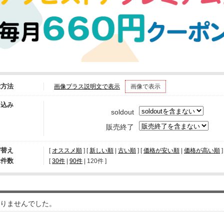
示方法
画像プラス説明文で表示
画像で表示
り込み
soldout
販売終了
び替え
[
オススメ順
] [
新しい順
|
古い順
] [
価格が安い順
|
価格が高い順
]
示件数
[ 
30件
 | 
90件
 | 
120件
 ]
りませんでした。