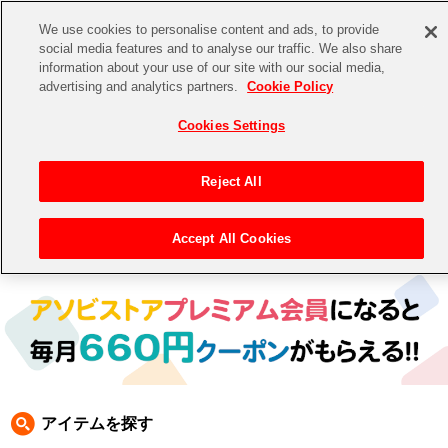
We use cookies to personalise content and ads, to provide
social media features and to analyse our traffic. We also share
information about your use of our site with our social media,
CHANNEL
STORE
EVENT
advertising and analytics partners.
Cookie Policy
グッズ
ゲーム
電子書籍
CD / Blu-ray
Cookies Settings
キャラクター
ジャンル
CHANNEL
アイドルマスターシリーズ
イベントグッズ
【重要】二段階認証設定およびID・パスワード管理のお願い
Reject All
ASOBI CHANNEL TOP
トイ・ホビー
アイドルマスター
【重要】「代金引換」決済および納品書同梱の終了のお知らせ
Accept All Cookies
トップ
生活雑貨
> 商品ジャンル >
CD＆BD
>
BD
> BD
STORE
アイドルマスター シンデレラガールズ
ASOBI STORE TOP
グッズ
アイドルマスター ミリオンライブ！
ゲーム
電子書籍
アイドルマスター SideM
CD / Blu-ray
アイドルマスター シャイニーカラーズ
アイテムを探す
EVENT
学園アイドルマスター