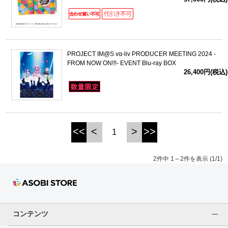
ドラゴンボール
ラブライブ！シリーズ
PROJECT IM@S vα-liv PRODUCER MEETING 2024 -
FROM NOW ON!!!- EVENT Blu-ray BOX
ラブライブ！
26,400円(税込)
ラブライブ！サンシャイン‼
ラブライブ！虹ヶ咲学園スクールアイドル同好会
<<
<
>
>>
1
ラブライブ！スーパースター!!
2件中 1～2件を表示 (1/1)
アイドリッシュセブン
モフモフパレード
コンテンツ