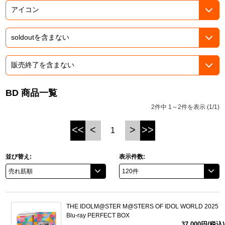
ASOBI TICKET
ASOBI STAGE
プロジェクトアイマス ヴイアライヴ
その他先行受付
テイルズ オブ シリーズ
電音部
プレミアム会員とは
鉄拳
BD 商品一覧
2件中 1～2件を表示 (1/1)
太鼓の達人
<<
<
>
>>
1
ACE COMBAT
パックマン
並び替え:
表示件数:
ナムコクラシック
スサノオマジック
THE IDOLM@STER M@STERS OF IDOL WORLD 2025
Blu-ray PERFECT BOX
ガンダムシリーズ
37,000円(税込)