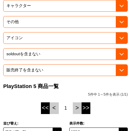
ASOBI TICKET
ASOBI STAGE
プロジェクトアイマス ヴイアライヴ
その他先行受付
テイルズ オブ シリーズ
電音部
プレミアム会員とは
鉄拳
太鼓の達人
ACE COMBAT
PlayStation 5 商品一覧
パックマン
5件中 1～5件を表示 (1/1)
ナムコクラシック
<<
<
>
>>
1
スサノオマジック
並び替え:
表示件数:
ガンダムシリーズ