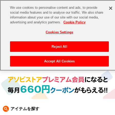
We use cookies to personalise content and ads, to provide
social media features and to analyse our traffic. We also share
information about your use of our site with our social media,
CHANNEL
STORE
EVENT
advertising and analytics partners.
Cookie Policy
グッズ
ゲーム
電子書籍
CD / Blu-ray
Cookies Settings
キャラクター
ジャンル
CHANNEL
アイドルマスターシリーズ
イベントグッズ
【重要】二段階認証設定およびID・パスワード管理のお願い
Reject All
ASOBI CHANNEL TOP
トイ・ホビー
アイドルマスター
【重要】「代金引換」決済および納品書同梱の終了のお知らせ
Accept All Cookies
トップ
生活雑貨
> 商品ジャンル >
ゲーム
> PlayStation 5
STORE
アイドルマスター シンデレラガールズ
ASOBI STORE TOP
グッズ
アイドルマスター ミリオンライブ！
ゲーム
電子書籍
アイドルマスター SideM
CD / Blu-ray
アイドルマスター シャイニーカラーズ
アイテムを探す
EVENT
学園アイドルマスター