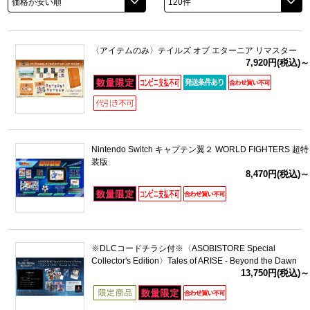
ドラゴンボール
〈アイテムのみ〉テイルズ オブ エターニア リマスター
ラブライブ！シリーズ
7,920円(税込)～
ラブライブ！
ラブライブ！サンシャイン‼
Nintendo Switch キャプテン翼２ WORLD FIGHTERS 超特
ラブライブ！虹ヶ咲学園スクールアイドル同好会
装版
8,470円(税込)～
ラブライブ！スーパースター!!
アイドリッシュセブン
※DLCコードチラシ付※〈ASOBISTORE Special
モフモフパレード
Collector's Edition〉Tales of ARISE - Beyond the Dawn
13,750円(税込)～