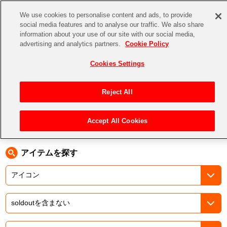
We use cookies to personalise content and ads, to provide
social media features and to analyse our traffic. We also share
information about your use of our site with our social media,
CHANNEL
STORE
EVENT
advertising and analytics partners.
Cookie Policy
グッズ
ゲーム
電子書籍
CD / Blu-ray
Cookies Settings
キャラクター
ジャンル
CHANNEL
アイドルマスターシリーズ
イベントグッズ
【重要】二段階認証設定およびID・パスワード管理のお願い
Reject All
ASOBI CHANNEL TOP
トイ・ホビー
アイドルマスター
【重要】「代金引換」決済および納品書同梱の終了のお知らせ
Accept All Cookies
トップ
生活雑貨
> キーワード > アイ NEED YOU
STORE
アイドルマスター シンデレラガールズ
ASOBI STORE TOP
グッズ
アイドルマスター ミリオンライブ！
アイテムを探す
ゲーム
電子書籍
アイドルマスター SideM
CD / Blu-ray
アイドルマスター シャイニーカラーズ
EVENT
学園アイドルマスター