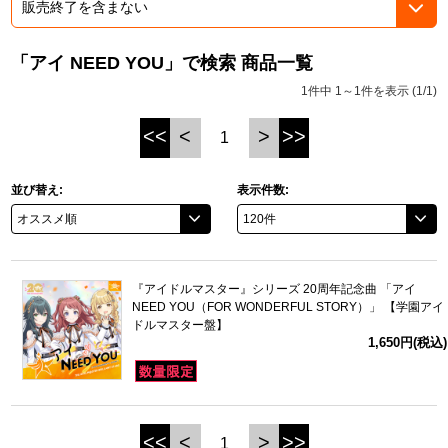
ASOBI TICKET
ASOBI STAGE
プロジェクトアイマス ヴイアライヴ
「アイ NEED YOU」で検索 商品一覧
その他先行受付
テイルズ オブ シリーズ
1件中 1～1件を表示 (1/1)
電音部
<<
<
>
>>
1
プレミアム会員とは
鉄拳
並び替え:
表示件数:
太鼓の達人
ACE COMBAT
『アイドルマスター』シリーズ 20周年記念曲 「アイ
NEED YOU（FOR WONDERFUL STORY）」 【学園アイ
パックマン
ドルマスター盤】
1,650円(税込)
ナムコクラシック
スサノオマジック
<<
<
>
>>
1
ガンダムシリーズ