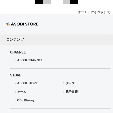
ドラゴンボール
1件中 1～1件を表示 (1/1)
ラブライブ！シリーズ
ラブライブ！
コンテンツ
ラブライブ！サンシャイン‼
CHANNEL
ラブライブ！虹ヶ咲学園スクールアイドル同好会
ASOBI CHANNEL
ラブライブ！スーパースター!!
STORE
アイドリッシュセブン
ASOBI STORE
グッズ
モフモフパレード
ゲーム
電子書籍
CD / Blu-ray